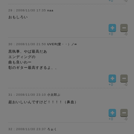
+0
-0
2008/11/30 17:35
naa
おもしろい
+0
-0
2008/11/30 21:50
UVER(愛・・）ノ∞
黒執事、やば最高だあ
エンディングの
曲も良いわー
彰のギター最高すぎるよ、、
+0
-0
2008/11/30 23:10
小太郎ぷ
超おいしいんですけど！！！！（鼻血）
+0
-0
2008/11/30 23:37
ろぉく