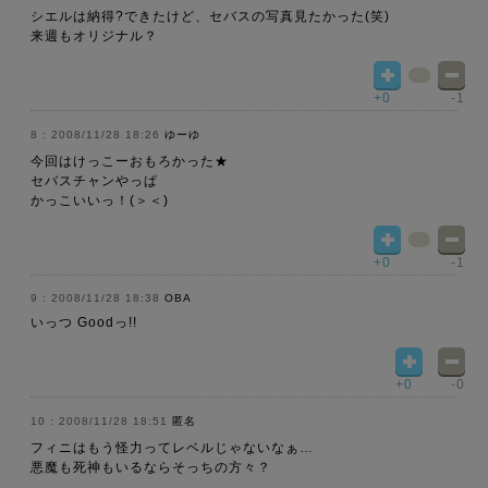
シエルは納得?できたけど、セバスの写真見たかった(笑)
来週もオリジナル？
+0
-1
2008/11/28 18:26
ゆーゆ
今回はけっこーおもろかった★
セバスチャンやっぱ
かっこいいっ！(＞＜)
+0
-1
2008/11/28 18:38
OBA
いっつ Goodっ!!
+0
-0
2008/11/28 18:51
匿名
フィニはもう怪力ってレベルじゃないなぁ…
悪魔も死神もいるならそっちの方々？