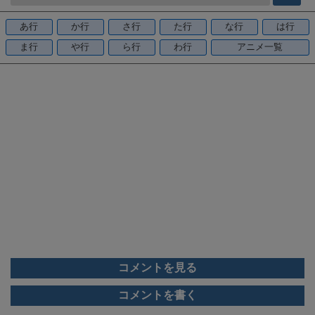
b
o
あ行
か行
さ行
た行
な行
は行
o
ま行
や行
ら行
わ行
アニメ一覧
k
コメントを見る
コメントを書く