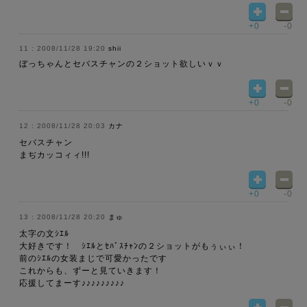
+0
-0
2008/11/28 19:20
shii
ぼっちゃんとセバスチャンの２ショット欲しいｖｖ
+0
-0
2008/11/28 20:03
カナ
セバスチャン
まぢカッコィィ!!!
+0
-0
2008/11/28 20:20
まゅ
太字の文ｼｴﾙ
大好きです！ ｼｴﾙとｾﾊﾞｽﾁｬﾝの２ショットがもぅぃぃ！
前のｼｴﾙの女装まじで可愛かったです
これからも、ずーと見ていきます！
応援してまーす♪♪♪♪♪♪♪♪♪