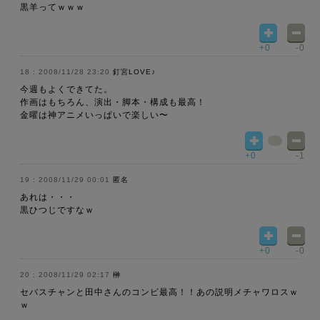
黒羊ってｗｗｗ
+0
-0
2008/11/28 23:20
釘宮LOVE♪
今週もよくできてた。
作画はもちろん、演出・脚本・構成も最高！
金曜は神アニメいっぱいで楽しい〜
+0
-1
2008/11/29 00:01
匿名
あれは・・・
黒ひつじですなｗ
+0
-0
2008/11/29 02:17
榊
セバスチャンと田中さんのコンビ最高！！あの説明メチャワロスｗ
ｗ