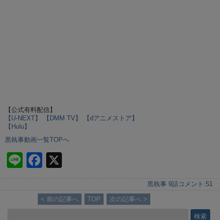
【公式有料配信】
【U-NEXT】
【DMM TV】
【dアニメストア】
【Hulu】
黒執事動画一覧TOPへ
Li
F
X
n
a
黒執事 9話
コメント:
51
e
c
< 前の記事へ
TOP
次の記事へ >
e