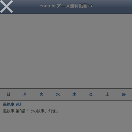
Youtubeアニメ無料動画++
日
月
火
水
木
金
土
終
黒執事 9話
黒執事 第9話「その執事、幻像」