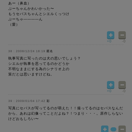
あー（鼻血）
ぷーちゃんかわいかった〜
もうセバスちゃんとシエルくっつけ
ぷーちゃ――――ん
（愛）
+0
-0
2008/12/24 18:19
匿名
執事写真に写ったのは犬の思いでしょう？
シエルが執事を思ってるのかどうか
不明なままにする為のシナリオ上の
策だとは思いますけどね。
+0
-0
2009/01/04 17:42
彩
写真にセバスが写ってるのが萌えた！！撮ってるのはセバスなんだ
から、あれは幻像ってことだよね？！つまり・・・。原作しらない
けどおもしろい〜