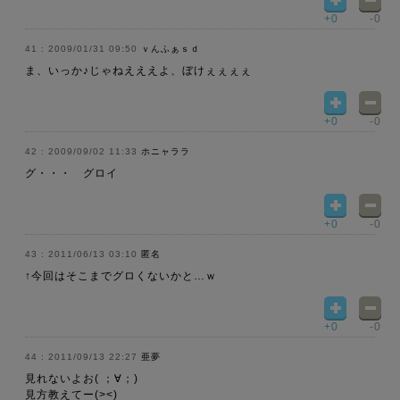
+0
-0
2009/01/31 09:50
ｖんふぁｓｄ
ま、いっか♪じゃねえええよ、ぼけぇぇぇぇ
+0
-0
2009/09/02 11:33
ホニャララ
グ・・・ グロイ
+0
-0
2011/06/13 03:10
匿名
↑今回はそこまでグロくないかと…ｗ
+0
-0
2011/09/13 22:27
亜夢
見れないよお( ；∀；)
見方教えてー(><)