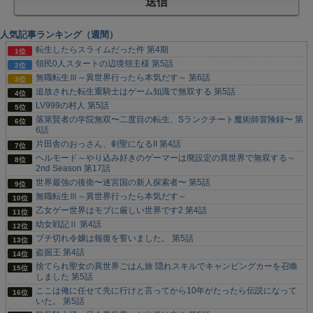
人気記事ランキング（週間）
転生したらスライムだった件 第4期
領民0人スタートの辺境領主様 第5話
無職転生Ⅲ～異世界行ったら本気だす～ 第6話
追放された転生重騎士はゲーム知識で無双する 第5話
LV999の村人 第5話
落第賢者の学院無双〜二度目の転生、Sランクチート魔術師冒険録〜 第
6話
片田舎のおっさん、剣聖になるII 第4話
ヘルモード～やり込み好きのゲーマーは廃設定の異世界で無双する～
2nd Season 第17話
世界最強の後衛〜迷宮国の新人探索者〜 第5話
無職転生Ⅲ～異世界行ったら本気だす～
乙女ゲー世界はモブに厳しい世界です2 第4話
幼女戦記Ⅱ 第4話
ブチ切れ令嬢は報復を誓いました。 第5話
盗掘王 第4話
捨てられ聖女の異世界ごはん旅 隠れスキルでキャンピングカーを召喚
しました 第5話
ここは俺に任せて先に行けと言ってから10年がたったら伝説になって
いた。 第5話