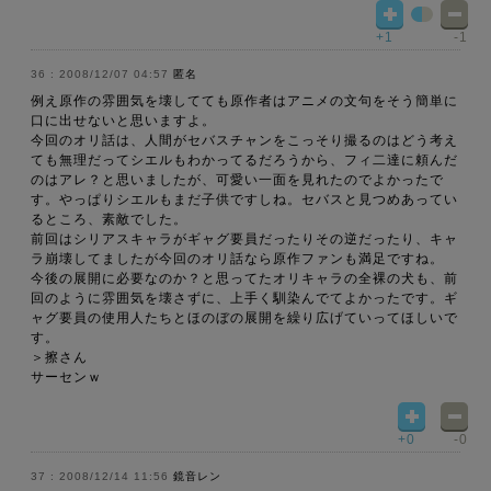
+1
-1
2008/12/07 04:57
匿名
例え原作の雰囲気を壊してても原作者はアニメの文句をそう簡単に
口に出せないと思いますよ。
今回のオリ話は、人間がセバスチャンをこっそり撮るのはどう考え
ても無理だってシエルもわかってるだろうから、フィ二達に頼んだ
のはアレ？と思いましたが、可愛い一面を見れたのでよかったで
す。やっぱりシエルもまだ子供ですしね。セバスと見つめあってい
るところ、素敵でした。
前回はシリアスキャラがギャグ要員だったりその逆だったり、キャ
ラ崩壊してましたが今回のオリ話なら原作ファンも満足ですね。
今後の展開に必要なのか？と思ってたオリキャラの全裸の犬も、前
回のように雰囲気を壊さずに、上手く馴染んでてよかったです。ギ
ャグ要員の使用人たちとほのぼの展開を繰り広げていってほしいで
す。
＞擦さん
サーセンｗ
+0
-0
2008/12/14 11:56
鏡音レン