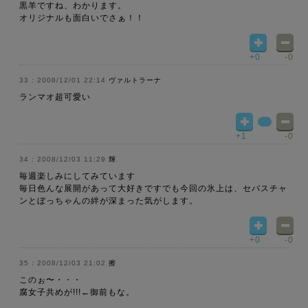
黒羊ですね、わかります。
オリジナルも面白いでさぁ！！
+0
-0
2008/12/01 22:14
ヴァルトラーナ
ランマオ超可愛い
+1
-0
2008/12/03 11:29
輝
毎週楽しみにしてみています
毎日色んな展開があって大好きですでも今回の氷上は、セバスチャ
ンとぼっちゃんの絆が深まった気がします。
+0
-0
2008/12/03 21:02
擦
このぉ〜・・・
腐女子共めが!!!←御前もな。