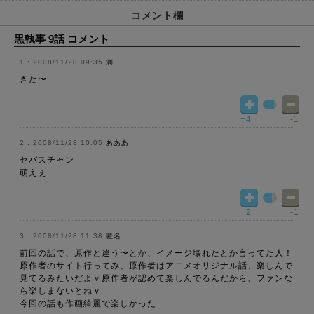
コメント欄
黒執事 9話 コメント
2008/11/28 09:35
満
きた〜
+4
-1
2008/11/28 10:05
あああ
セバスチャン
萌えぇ
+2
-1
2008/11/28 11:38
匿名
前回の話で、原作と違う〜とか、イメージ壊れたとか言ってた人！
原作者のサイト行ってみ、原作者はアニメオリジナル話、楽しんで
見てるみたいだよｖ原作者が認めて楽しんでるんだから、ファンな
ら楽しまないとねｖ
今回の話も作画綺麗で楽しかった