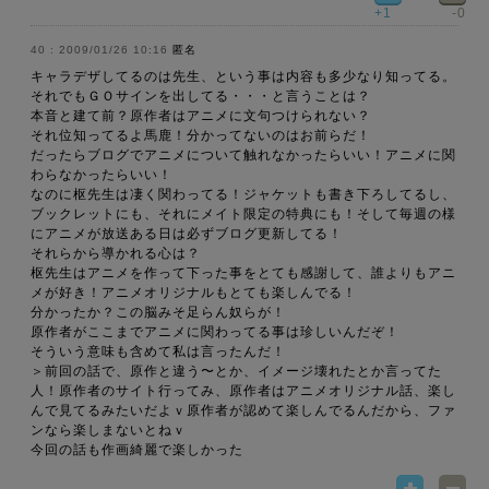
+1
-0
2009/01/26 10:16
匿名
キャラデザしてるのは先生、という事は内容も多少なり知ってる。
それでもＧＯサインを出してる・・・と言うことは？
本音と建て前？原作者はアニメに文句つけられない？
それ位知ってるよ馬鹿！分かってないのはお前らだ！
だったらブログでアニメについて触れなかったらいい！アニメに関
わらなかったらいい！
なのに枢先生は凄く関わってる！ジャケットも書き下ろしてるし、
ブックレットにも、それにメイト限定の特典にも！そして毎週の様
にアニメが放送ある日は必ずブログ更新してる！
それらから導かれる心は？
枢先生はアニメを作って下った事をとても感謝して、誰よりもアニ
メが好き！アニメオリジナルもとても楽しんでる！
分かったか？この脳みそ足らん奴らが！
原作者がここまでアニメに関わってる事は珍しいんだぞ！
そういう意味も含めて私は言ったんだ！
＞前回の話で、原作と違う〜とか、イメージ壊れたとか言ってた
人！原作者のサイト行ってみ、原作者はアニメオリジナル話、楽し
んで見てるみたいだよｖ原作者が認めて楽しんでるんだから、ファ
ンなら楽しまないとねｖ
今回の話も作画綺麗で楽しかった