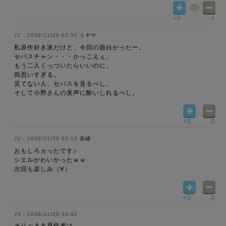
+0
-1
2008/11/29 02:50
ミヤマ
私原作好き派だけど、今回の面白かったー。
セバスチャン・・・かっこえぇ。
もう二人くっついたらいいのに。
両思いすぎる。
見てない人、セバスを見るべし。
そして小野さんの美声に酔いしれるべし。
+0
-0
2008/11/29 03:15
音緒
おもしろヵったです♪
シエルかわいかったｗｗ
次回も楽しみ（∀）
+0
-0
2008/11/29 10:42
そりゃまあ原作者は