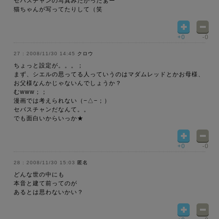
セバスチャンの写真みたかったぁー
猫ちゃんが写ってたりして（笑
+0
-0
2008/11/30 14:45
クロウ
ちょっと設定が。。。；
まず、シエルの思ってる人っていうのはマダムレッドとかお母様、
お父様なんかじゃないんでしょうか？
むwww；；
漫画では考えられない（−△−；）
セバスチャンだなんて。。
でも面白いからいっか★
+0
-0
2008/11/30 15:03
匿名
どんな世の中にも
本音と建て前ってのが
あるとは思わないかい？