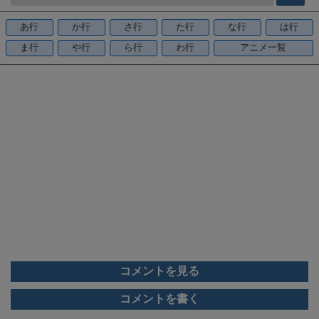
b
o
あ行
か行
さ行
た行
な行
は行
o
ま行
や行
ら行
わ行
アニメ一覧
k
コメントを見る
コメントを書く