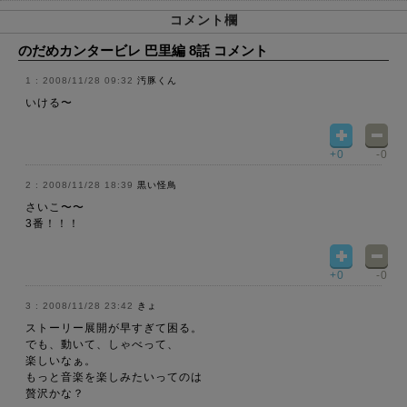
コメント欄
のだめカンタービレ 巴里編 8話 コメント
2008/11/28 09:32
汚豚くん
いける〜
+0
-0
2008/11/28 18:39
黒い怪鳥
さいこ〜〜
3番！！！
+0
-0
2008/11/28 23:42
きょ
ストーリー展開が早すぎて困る。
でも、動いて、しゃべって、
楽しいなぁ。
もっと音楽を楽しみたいってのは
贅沢かな？