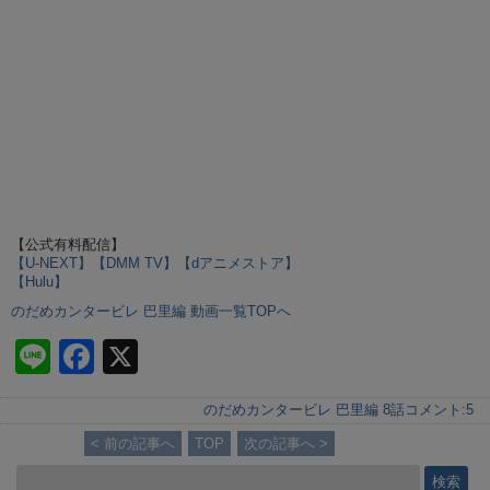
【公式有料配信】
【U-NEXT】
【DMM TV】
【dアニメストア】
【Hulu】
のだめカンタービレ 巴里編 動画一覧TOPへ
Li
F
X
n
a
のだめカンタービレ 巴里編 8話
コメント:
5
e
c
< 前の記事へ
TOP
次の記事へ >
e