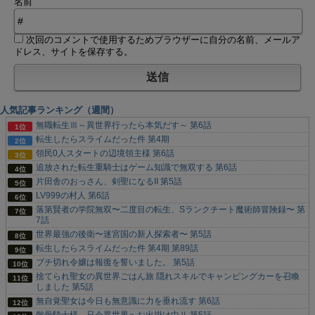
名前
次回のコメントで使用するためブラウザーに自分の名前、メールア
ドレス、サイトを保存する。
人気記事ランキング（週間）
無職転生Ⅲ～異世界行ったら本気だす～ 第6話
転生したらスライムだった件 第4期
領民0人スタートの辺境領主様 第6話
追放された転生重騎士はゲーム知識で無双する 第6話
片田舎のおっさん、剣聖になるII 第5話
LV999の村人 第6話
落第賢者の学院無双〜二度目の転生、Sランクチート魔術師冒険録〜 第
7話
世界最強の後衛〜迷宮国の新人探索者〜 第5話
転生したらスライムだった件 第4期 第89話
ブチ切れ令嬢は報復を誓いました。 第5話
捨てられ聖女の異世界ごはん旅 隠れスキルでキャンピングカーを召喚
しました 第5話
無自覚聖女は今日も無意識に力を垂れ流す 第6話