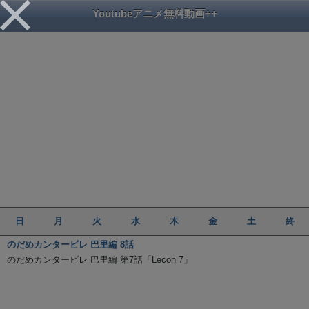
Youtubeアニメ無料動画++
日
月
火
水
木
金
土
終
のだめカンタービレ 巴里編 8話
のだめカンタービレ 巴里編 第7話「Lecon 7」