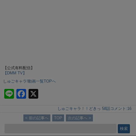
【公式有料配信】
【DMM TV】
しゅごキャラ!動画一覧TOPへ
Li
F
X
n
a
しゅごキャラ！！どきっ 58話
コメント:
16
e
c
< 前の記事へ
TOP
次の記事へ >
e
b