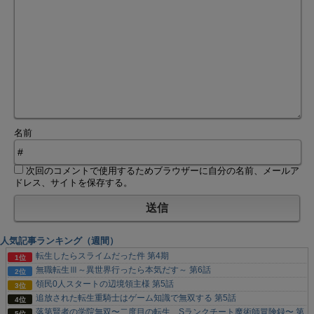
名前
次回のコメントで使用するためブラウザーに自分の名前、メールア
ドレス、サイトを保存する。
人気記事ランキング（週間）
転生したらスライムだった件 第4期
無職転生Ⅲ～異世界行ったら本気だす～ 第6話
領民0人スタートの辺境領主様 第5話
追放された転生重騎士はゲーム知識で無双する 第5話
落第賢者の学院無双〜二度目の転生、Sランクチート魔術師冒険録〜 第