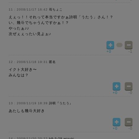
2008/11/17 16:42
苺ちょこ
えぇっ！！それって本当ですかぁ詩唄「うたう」さん！？
い、幾斗でちゃうんですかぁ！？
やったぁ♪♪
次ぜぇぇったい見よぉ♪
+0
-1
2008/11/18 19:31
匿名
イクト大好き〜
みんなは？
+0
-0
2008/11/19 18:39
詩唄『うたう』
あたしも幾斗大好き
+0
-0
2008/11/20 20:22
h8-3-29 mizuki