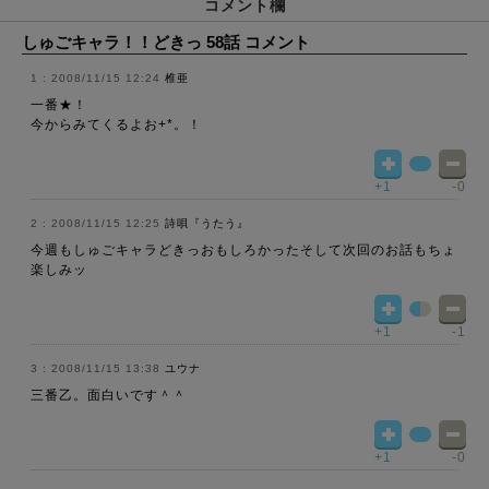
コメント欄
しゅごキャラ！！どきっ 58話 コメント
2008/11/15 12:24
椎亜
一番★！
今からみてくるよお+*。！
+1
-0
2008/11/15 12:25
詩唄『うたう』
今週もしゅごキャラどきっおもしろかったそして次回のお話もちょ
楽しみッ
+1
-1
2008/11/15 13:38
ユウナ
三番乙。面白いです＾＾
+1
-0