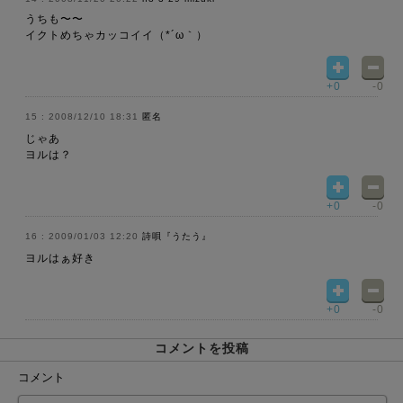
うちも〜〜
イクトめちゃカッコイイ（*´ω｀）
+0
-0
2008/12/10 18:31
匿名
じゃあ
ヨルは？
+0
-0
2009/01/03 12:20
詩唄『うたう』
ヨルはぁ好き
+0
-0
コメントを投稿
コメント