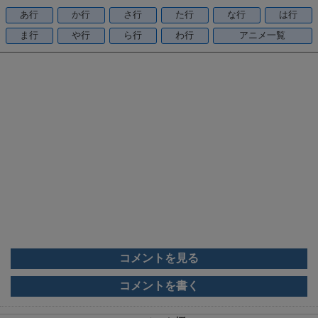
o
あ行
か行
さ行
た行
な行
は行
o
ま行
や行
ら行
わ行
アニメ一覧
k
コメントを見る
コメントを書く