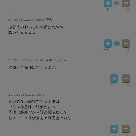
+1
-1
2008/11/16 06:08
匿名
ぶどうのおいしい季節だねｗｗ
吹いたｗｗｗｗ
+1
-0
2008/11/16 11:42
詩唄『うたう』
次回って幾斗出てくるよね
+0
-0
2008/11/16 14:54
迷いのない純粋すぎる子供は
いろんな意味で強敵だなｗ
子供は純粋だから誰の関係なしで
しゅごキャラが見える設定あったな
+0
-0