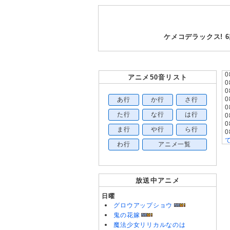
ケメコデラックス!
0
アニメ50音リスト
0
0
あ行
か行
さ行
0
0
た行
な行
は行
0
0
ま行
や行
ら行
0
わ行
アニメ一覧
0
0
0
放送中アニメ
0
0
日曜
0
グロウアップショウ
0
0
鬼の花嫁
0
魔法少女リリカルなのは
0