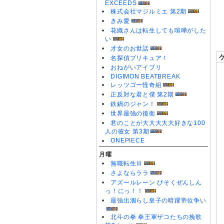
EXCEEDS
0
株式会社マジルミエ 第2期
0
きみ愛
花織さんは転生しても喧嘩がした
い
才女のお世話
名探偵プリキュア！
おねがいアイプリ
DIGIMON BEATBREAK
レッツゴー怪奇組
正反対な君と僕 第2期
鉄鍋のジャン！
世界最強の後衛
君のことが大大大大大好きな100
人の彼女 第3期
ONEPIECE
月曜
無職転生Ⅲ
さよならララ
アズールレーン びそくぜんしん
っ！にっ！！
最強出涸らし皇子の暗躍帝位争い
北斗の拳 拳王軍ザコたちの挽歌