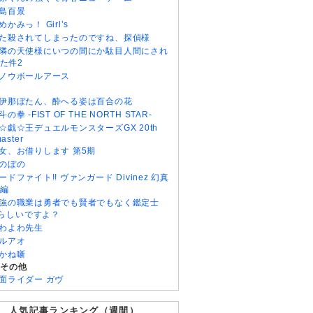
島百景
めかみっ！ Girl’s
た殺されてしまったのですね、探偵様
隣の天使様にいつの間にか駄目人間にされ
た件2
ノウボールアース
伊那ぼたん、酔へる姿は百合の花
斗の拳 -FIST OF THE NORTH STAR-
☆戯☆王デュエルモンスターズGX 20th
aster
女、お借りします 第5期
のぼの
ードファイト!! ヴァンガード Divinez 幻真
編
強の職業は勇者でも賢者でもなく鑑定士
)らしいですよ？
わよわ先生
ルアオ
かね噺
・その他
面ライダー ガヴ
人気記事ランキング（週間）