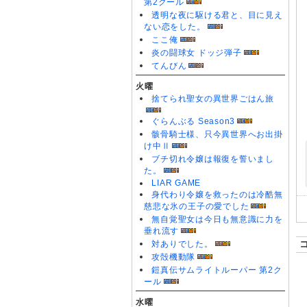
第2クール
透明な夜に駆ける君と、目に見え
ない恋をした。
ここ俺
炎の闘球女 ドッジ弾子
てんびん
火曜
捨てられ聖女の異世界ごはん旅
ぐらんぶる Season3
骸骨騎士様、只今異世界へお出掛
け中Ⅱ
ブチ切れ令嬢は報復を誓いまし
た。
LIAR GAME
身代わり令嬢を救ったのは冷酷無
慈悲な氷の王子の愛でした
無自覚聖女は今日も無意識に力を
垂れ流す
対ありでした。
攻殻機動隊
鎧真伝サムライトルーパー 第2ク
ール
水曜