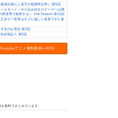
最強出涸らし皇子の暗躍帝位争い 第5話
ヘルモード～やり込み好きのゲーマーは廃
異世界で無双する～ 2nd Season 第18話
乙女ゲー世界はモブに厳しい世界です2 第
才女のお世話 第5話
幼女戦記Ⅱ 第5話
Youtubeアニメ無料動画++RSS
の情報を無料でまとめています。