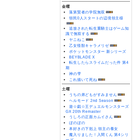
金曜
落第賢者の学院無双
領民0人スタートの辺境領主様
追放された転生重騎士はゲーム知
識で無双する
ヤニねこ
乙女怪獣キャラメリゼ
ポケットモンスター 新シリーズ
BEYBLADE X
転生したらスライムだった件 第4
期
神の雫
これ描いて死ね
土曜
うちの弟どもがすみません
ヘルモード 2nd Season
遊☆戯☆王デュエルモンスターズ
GX 20th Remaster
うしろの正面カムイさん
ぼのぼの
本好きの下剋上 領主の養女
魔入りました！入間くん 第4シリ