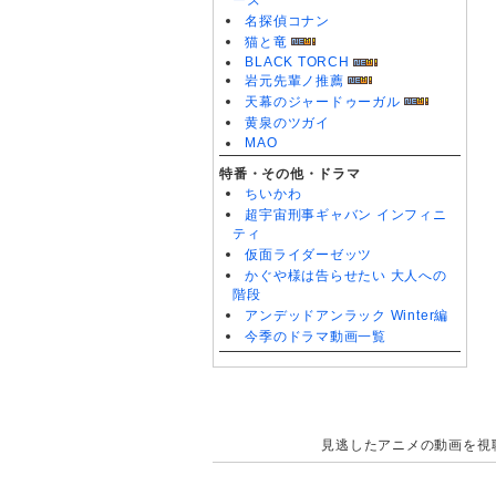
ーズ
名探偵コナン
猫と竜
BLACK TORCH
岩元先輩ノ推薦
天幕のジャードゥーガル
黄泉のツガイ
MAO
特番・その他・ドラマ
ちいかわ
超宇宙刑事ギャバン インフィニ
ティ
仮面ライダーゼッツ
かぐや様は告らせたい 大人への
階段
アンデッドアンラック Winter編
今季のドラマ動画一覧
見逃したアニメの動画を視聴で