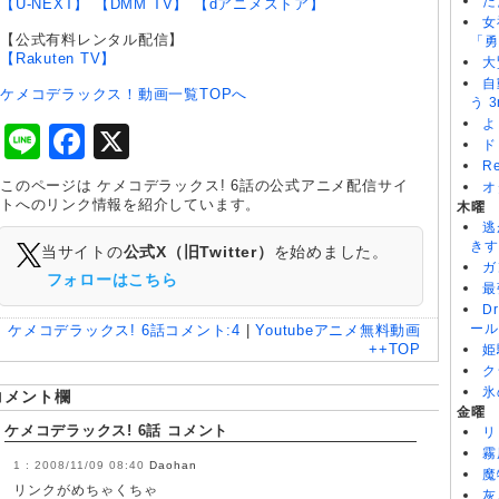
た
【U-NEXT】
【DMM TV】
【dアニメストア】
女
【公式有料レンタル配信】
「勇
【Rakuten TV】
大
自
ケメコデラックス！動画一覧TOPへ
う 3
よ
Line
Facebook
X
ド
R
このページは ケメコデラックス! 6話の公式アニメ配信サイ
オ
トへのリンク情報を紹介しています。
木曜
逃
きす
当サイトの
公式X（旧Twitter）
を始めました。
ガ
フォローはこちら
最
D
ール
ケメコデラックス! 6話
コメント:
4
|
Youtubeアニメ無料動画
++TOP
姫
ク
氷
コメント欄
金曜
ケメコデラックス! 6話 コメント
リ
霧
2008/11/09 08:40
Daohan
魔
リンクがめちゃくちゃ
灰