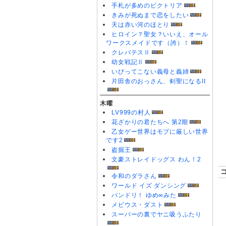
手札が多めのビクトリア
きみが死ぬまで恋をしたい
天は赤い河のほとり
ヒロイン？聖女？いいえ、オール
ワークスメイドです（誇）！
クレバテスⅡ
幼女戦記Ⅱ
いびってこない義母と義姉
片田舎のおっさん、剣聖になるII
木曜
LV999の村人
花ざかりの君たちへ 第2期
乙女ゲー世界はモブに厳しい世界
です2
盗掘王
文豪ストレイドッグス わん！2
令和のダラさん
ワールド イズ ダンシング
バンドリ！ ゆめ∞みた
メビウス・ダスト
スーパーの裏でヤニ吸うふたり