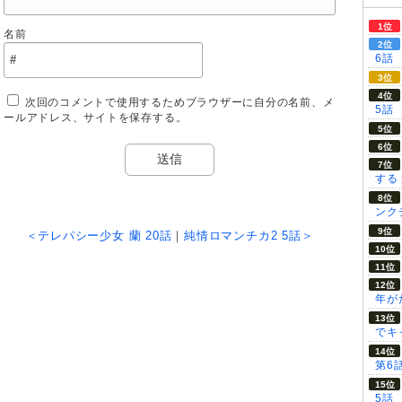
名前
6話
次回のコメントで使用するためブラウザーに自分の名前、メ
5話
ールアドレス、サイトを保存する。
する
ンク
＜テレパシー少女 蘭 20話
｜
純情ロマンチカ2 5話＞
年が
でキ
第6
5話