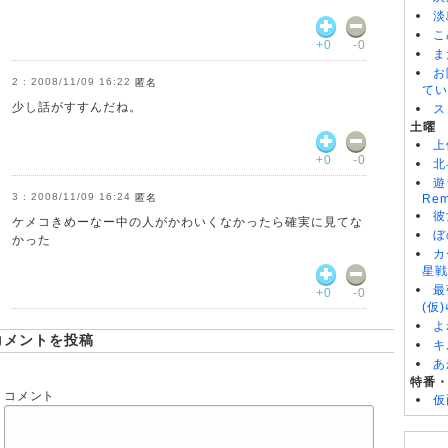
淡
こ
+0
-0
ま
お
2008/11/09 16:22
匿名
てい
少し話がすすんだね。
ス
土曜
上
+0
-0
北
遊
2008/11/09 16:24
匿名
Rem
彼
ケメコきめーなー中の人がかわいくなかったら確実に見てな
ぼ
かった
カ
星戦
最
+0
-0
(仮
よ
コメントを投稿
キ
あ
特番
コメント
仮