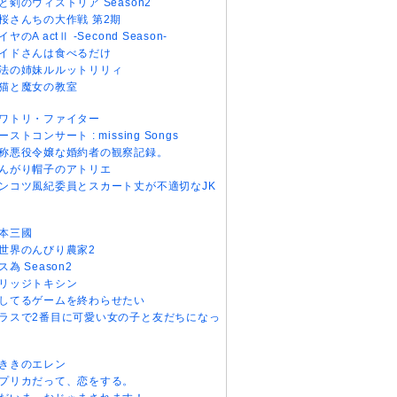
と剣のウィストリア Season2
桜さんちの大作戦 第2期
イヤのA actⅡ -Second Season-
イドさんは食べるだけ
法の姉妹ルルットリリィ
猫と魔女の教室
ワトリ・ファイター
ーストコンサート : missing Songs
称悪役令嬢な婚約者の観察記録。
んがり帽子のアトリエ
ンコツ風紀委員とスカート丈が不適切なJK
本三國
世界のんびり農家2
ス為 Season2
リッジトキシン
してるゲームを終わらせたい
ラスで2番目に可愛い女の子と友だちになっ
ききのエレン
プリカだって、恋をする。