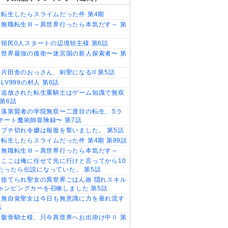
転生したらスライムだった件 第4期
無職転生Ⅲ～異世界行ったら本気だす～ 第
領民0人スタートの辺境領主様 第6話
世界最強の後衛〜迷宮国の新人探索者〜 第
片田舎のおっさん、剣聖になるII 第5話
LV999の村人 第6話
追放された転生重騎士はゲーム知識で無双
 第6話
落第賢者の学院無双〜二度目の転生、Sラ
チート魔術師冒険録〜 第7話
ブチ切れ令嬢は報復を誓いました。 第5話
転生したらスライムだった件 第4期 第89話
無職転生Ⅲ～異世界行ったら本気だす～
ここは俺に任せて先に行けと言ってから10
たったら伝説になっていた。 第5話
捨てられ聖女の異世界ごはん旅 隠れスキル
ャンピングカーを召喚しました 第5話
無自覚聖女は今日も無意識に力を垂れ流す
話
骸骨騎士様、只今異世界へお出掛け中Ⅱ 第