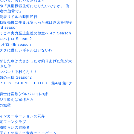
だいま、おじゃまされます！
神「異世界転生何になりたいですか」 俺
者の肋骨で」
賢者リドルの時間逆行
動販売機に生まれ変わった俺は迷宮を彷徨
rd season
うこそ実力至上主義の教室へ 4th Season
ロヘドロ Season2
e:ゼロ 4th season
タクに優しいギャルはいない!?
がした魚は大きかったが釣りあげた魚が大
ぎた件
ンバレ！中村くん！！
強の王様 Season2
r.STONE SCIENCE FUTURE 第4期 第3ク
騎士は蛮族(バルバロイ)の嫁
ジマ歌えば家ほろろ
の城壁
ィンカーネーションの花弁
尾ファンクラブ
物喰らいの冒険者
原くんの強くて青春ニューゲーム