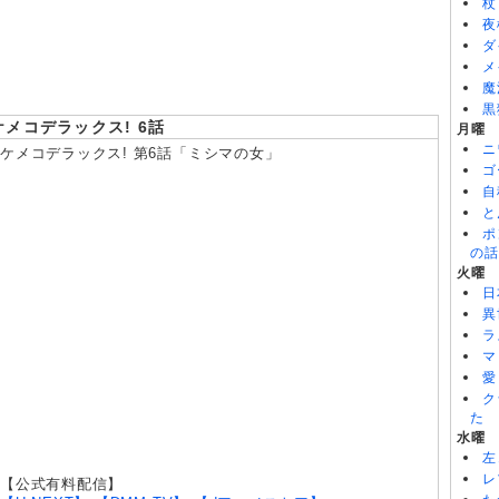
BLACK TORCH 第6話
杖
8/08
猫と竜 第7話
夜
8/08
本好きの下剋上 領主の養女(第4期) 第17話
ダ
メ
魔
黒
ケメコデラックス! 6話
月曜
ニ
ケメコデラックス! 第6話「ミシマの女」
ゴ
自
と
ポ
の話
火曜
日
異
ラ
マ
愛
ク
た
水曜
左
レ
【公式有料配信】