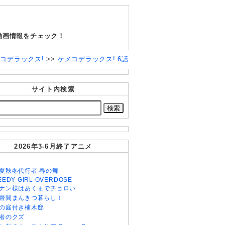
動画情報をチェック！
コデラックス!
>>
ケメコデラックス! 6話
サイト内検索
2026年3-6月終了アニメ
夏秋冬代行者 春の舞
EEDY GIRL OVERDOSE
ナン様はあくまでチョロい
畳間まんきつ暮らし！
の庭付き楠木邸
者のクズ