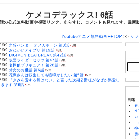
ケメコデラックス! 6話
 6話の公式無料動画や視聴リンク、あらすじ、コメントも見れます。最新
Youtubeアニメ無料動画++TOP
>>
ケメ
8/09
角醒ハンター オメガホーン 第3話
8/09
おねがいアイプリ 第19話
8/09
DIGIMON BEATBREAK 第42話
8/09
仮面ライダーゼッツ 第47話
8/09
名探偵プリキュア！ 第28話
8/09
才女のお世話 第6話
8/09
花織さんは転生しても喧嘩がしたい 第5話
8/09
「きみを愛する気はない」と言った次期公爵様がなぜか溺愛し
てきます 第6話
8/09
魔法少女リリカルなのは EXCEEDS Gun Blaze Vengeance
第6話
8/09
株式会社マジルミエ 第2期 第6話
日曜
8/09
鬼の花嫁 第6話
春
8/08
グロウアップショウ～ひまわりのサーカス団～ 第6話
N
8/08
MAO 第19話
カ
8/08
黄泉のツガイ 第18話
一
8/08
天幕のジャードゥーガル 第7話
神
8/08
BLEACH 千年血戦篇-禍進譚- 第43話
8/08
勇
岩元先輩ノ推薦 第6話
8/08