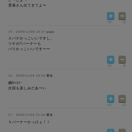
ど〜しよ〜
雲雀さん出てきてよ〜
+0
-0
2008/11/09 18:37
yuyu
スパナかっこいいですし。
ツナの?バーナーも
バリかっこいいです〜〜
+0
-0
2008/11/09 19:45
匿名
綱ｶｯｺｲｰ
次回も楽しみだあ〜い
+0
-0
2008/11/09 21:44
匿名
Ｘバーナーかっけぇ！！