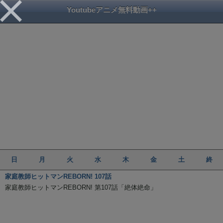
Youtubeアニメ無料動画++
日
月
火
水
木
金
土
終
家庭教師ヒットマンREBORN! 107話
家庭教師ヒットマンREBORN! 第107話「絶体絶命」