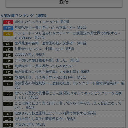
人気記事ランキング（週間）
転生したらスライムだった件 第4期
無職転生Ⅲ～異世界行ったら本気だす～ 第6話
ヘルモード～やり込み好きのゲーマーは廃設定の異世界で無双する～
2nd Season 第17話
世界最強の後衛〜迷宮国の新人探索者〜 第5話
片田舎のおっさん、剣聖になるII 第5話
LV999の村人 第6話
ブチ切れ令嬢は報復を誓いました。 第5話
無職転生Ⅲ～異世界行ったら本気だす～
無自覚聖女は今日も無意識に力を垂れ流す 第6話
骸骨騎士様、只今異世界へお出掛け中Ⅱ 第5話
落第賢者の学院無双〜二度目の転生、Sランクチート魔術師冒険録〜 第
6話
捨てられ聖女の異世界ごはん旅 隠れスキルでキャンピングカーを召喚
しました 第5話
ここは俺に任せて先に行けと言ってから10年がたったら伝説になって
いた。 第5話
追放された転生重騎士はゲーム知識で無双する 第5話
最強出涸らし皇子の暗躍帝位争い 第5話
才女のお世話 第5話