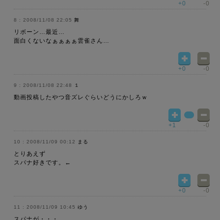
+0
-0
2008/11/08 22:05
舞
リボーン…最近…
面白くないなぁぁぁぁ雲雀さん…
+0
-0
2008/11/08 22:48
１
動画投稿したやつ音ズレぐらいどうにかしろｗ
+1
-0
2008/11/09 00:12
まる
とりあえず
スパナ好きです。←
+0
-0
2008/11/09 10:45
ゆう
スパナが・・・