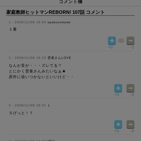
コメント欄
家庭教師ヒットマンREBORN! 107話 コメント
2008/11/08 19:00
saskvovmowv
１番
+0
-1
2008/11/08 19:15
雲雀さんLOVE
なんか音が・・・ズレてる？
とにかく雲雀さんみたいなぁ★
原作に追いつかないといいけど・・
+0
-0
2008/11/08 19:31
Ｌ
５げっと！？
+0
-0