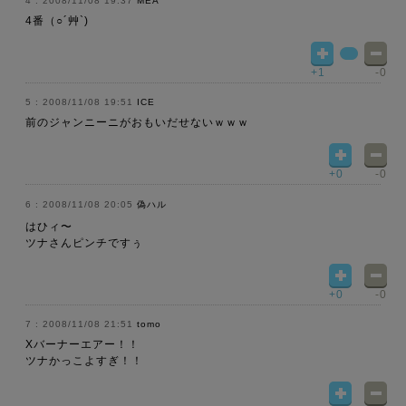
2008/11/08 19:37
MEA
4番（○´艸`)
+1
-0
2008/11/08 19:51
ICE
前のジャンニーニがおもいだせないｗｗｗ
+0
-0
2008/11/08 20:05
偽ハル
はひィ〜
ツナさんピンチですぅ
+0
-0
2008/11/08 21:51
tomo
Xバーナーエアー！！
ツナかっこよすぎ！！