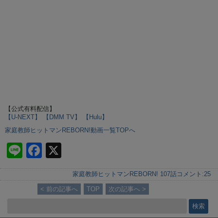
【公式有料配信】
【U-NEXT】
【DMM TV】
【Hulu】
家庭教師ヒットマンREBORN!動画一覧TOPへ
Li
F
X
n
a
家庭教師ヒットマンREBORN! 107話
コメント:
25
e
c
< 前の記事へ
TOP
次の記事へ >
e
b