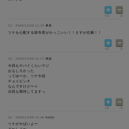
+0
-0
2008/11/09 11:15
葦原
ツナを心配する獄寺君がかっこいい！！さすが右腕！！
+0
-0
2008/11/09 14:17
神楽
今回もヤバイくらいマジ
おもしろかった
ってゆーか、ツナ今回
チョイピンチ
なんですけど〜☆
次回も期待してますっ
+0
-0
2008/11/09 14:48
0o0|li
ツナがやばいよ〜