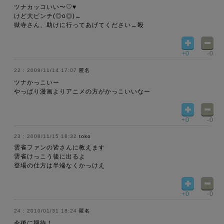
ツナカッコいい〜♡♥
けど大ピンチ(◎o◎)←
獄寺さん、助けに行ってあげてください←殴
+0
-0
2008/11/14 17:07
匿名
ツナかっこいー
やっぱり漫画よりアニメの方がかっこいいなー
+0
-0
2008/11/15 18:32
toko
雲雀ファンの皆さんに教えます
雲雀けっこう後に出るよ
登場の仕方は半端なくかっけえ
+0
-0
2010/01/31 18:24
匿名
今後に期待！