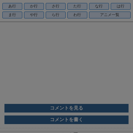
o
あ行
か行
さ行
た行
な行
は行
o
ま行
や行
ら行
わ行
アニメ一覧
k
コメントを見る
コメントを書く