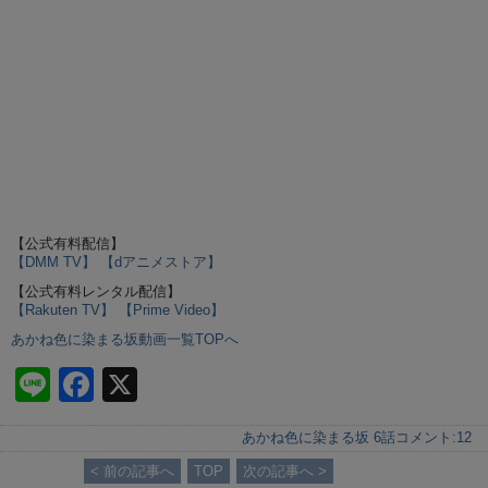
【公式有料配信】
【DMM TV】
【dアニメストア】
【公式有料レンタル配信】
【Rakuten TV】
【Prime Video】
あかね色に染まる坂動画一覧TOPへ
Li
F
X
n
a
あかね色に染まる坂 6話
コメント:
12
e
c
< 前の記事へ
TOP
次の記事へ >