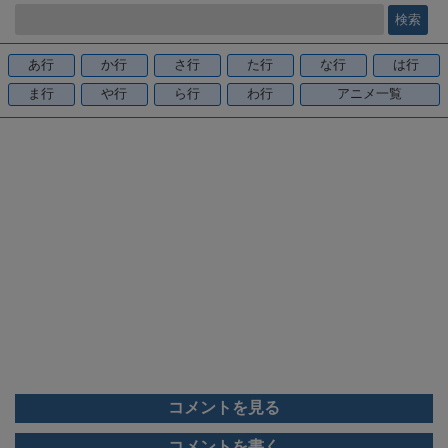
e
b
o
あ行
か行
さ行
た行
な行
は行
o
ま行
や行
ら行
わ行
アニメ一覧
k
コメントを見る
コメントを書く