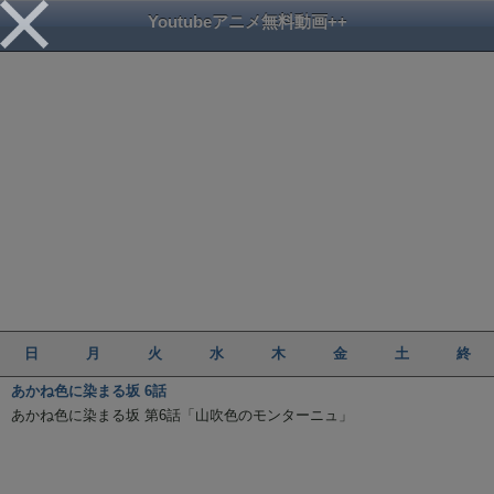
Youtubeアニメ無料動画++
日
月
火
水
木
金
土
終
あかね色に染まる坂 6話
あかね色に染まる坂 第6話「山吹色のモンターニュ」