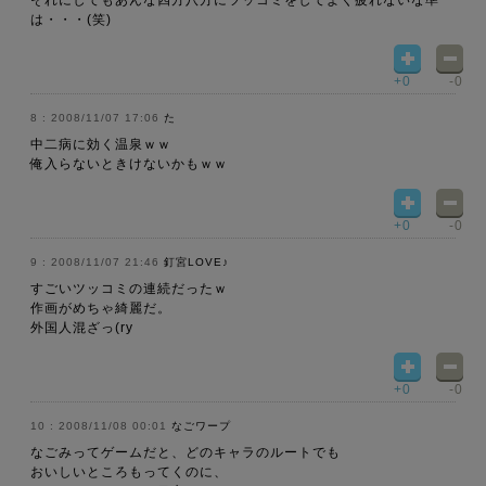
それにしてもあんな四方八方にツッコミをしてよく疲れないな準一
は・・・(笑)
+0
-0
2008/11/07 17:06
た
中二病に効く温泉ｗｗ
俺入らないときけないかもｗｗ
+0
-0
2008/11/07 21:46
釘宮LOVE♪
すごいツッコミの連続だったｗ
作画がめちゃ綺麗だ。
外国人混ざっ(ry
+0
-0
2008/11/08 00:01
なごワープ
なごみってゲームだと、どのキャラのルートでも
おいしいところもってくのに、