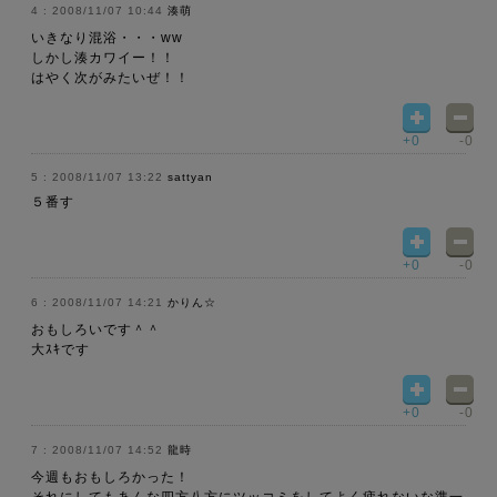
2008/11/07 10:44
湊萌
いきなり混浴・・・ww
しかし湊カワイー！！
はやく次がみたいぜ！！
+0
-0
2008/11/07 13:22
sattyan
５番す
+0
-0
2008/11/07 14:21
かりん☆
おもしろいです＾＾
大ｽｷです
+0
-0
2008/11/07 14:52
龍時
今週もおもしろかった！