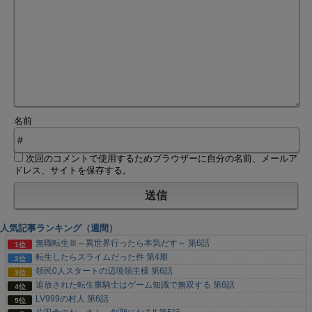
名前
次回のコメントで使用するためブラウザーに自分の名前、メールア
ドレス、サイトを保存する。
人気記事ランキング（週間）
無職転生Ⅲ～異世界行ったら本気だす～ 第6話
転生したらスライムだった件 第4期
領民0人スタートの辺境領主様 第6話
追放された転生重騎士はゲーム知識で無双する 第6話
LV999の村人 第6話