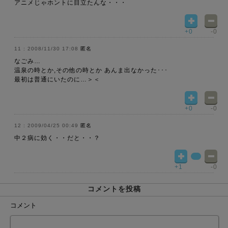
アニメじゃホントに目立たんな・・・
+0
-0
2008/11/30 17:08
匿名
なごみ…
温泉の時とか,その他の時とか あんま出なかった･･･
最初は普通にいたのに…＞＜
+0
-0
2009/04/25 00:49
匿名
中２病に効く・・だと・・？
+1
-0
コメントを投稿
コメント