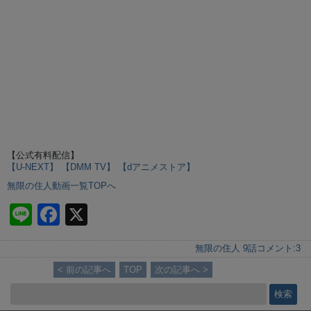
【公式有料配信】
【U-NEXT】
【DMM TV】
【dアニメストア】
無限の住人動画一覧TOPへ
Li
F
X
n
a
無限の住人 9話
コメント:
3
e
c
< 前の記事へ
TOP
次の記事へ >
e
b