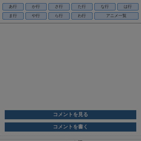
o
あ行
か行
さ行
た行
な行
は行
o
ま行
や行
ら行
わ行
アニメ一覧
k
コメントを見る
コメントを書く