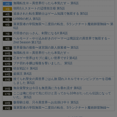
無職転生Ⅲ～異世界行ったら本気だす～ 第6話
領民0人スタートの辺境領主様 第5話
追放された転生重騎士はゲーム知識で無双する 第5話
LV999の村人 第5話
落第賢者の学院無双〜二度目の転生、Sランクチート魔術師冒険録〜 第
6話
片田舎のおっさん、剣聖になるII 第4話
ヘルモード～やり込み好きのゲーマーは廃設定の異世界で無双する～
2nd Season 第17話
世界最強の後衛〜迷宮国の新人探索者〜 第5話
無職転生Ⅲ～異世界行ったら本気だす～
乙女ゲー世界はモブに厳しい世界です2 第4話
ブチ切れ令嬢は報復を誓いました。 第5話
幼女戦記Ⅱ 第4話
盗掘王 第4話
捨てられ聖女の異世界ごはん旅 隠れスキルでキャンピングカーを召喚
しました 第5話
無自覚聖女は今日も無意識に力を垂れ流す 第6話
ここは俺に任せて先に行けと言ってから10年がたったら伝説になって
いた。 第5話
骸骨騎士様、只今異世界へお出掛け中Ⅱ 第5話
落第賢者の学院無双〜二度目の転生、Sランクチート魔術師冒険録〜