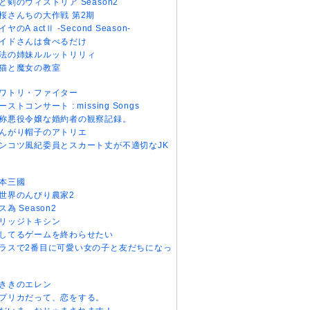
と剣のウィストリア Season2
桜さんちの大作戦 第2期
イヤのA actⅡ -Second Season-
イドさんは食べるだけ
法の姉妹ルルットリリィ
猫と魔女の教室
ワトリ・ファイター
ーストコンサート : missing Songs
称悪役令嬢な婚約者の観察記録。
んがり帽子のアトリエ
ンコツ風紀委員とスカート丈が不適切なJK
本三國
世界のんびり農家2
ス為 Season2
リッジトキシン
してるゲームを終わらせたい
ラスで2番目に可愛い女の子と友だちになっ
ききのエレン
プリカだって、恋をする。