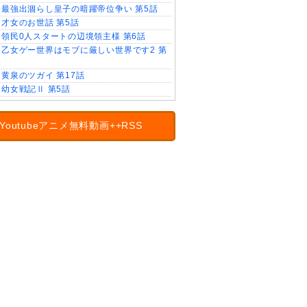
最強出涸らし皇子の暗躍帝位争い 第5話
才女のお世話 第5話
領民0人スタートの辺境領主様 第6話
乙女ゲー世界はモブに厳しい世界です2 第
黄泉のツガイ 第17話
幼女戦記Ⅱ 第5話
Youtubeアニメ無料動画++RSS