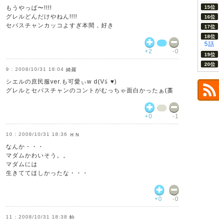
もうやっば〜!!!!
グレルどんだけやねん!!!!
セバスチャンカッコよすぎ本間，好き
5話
+2
-0
2008/10/31 18:04
綺羅
シエルの庶民服ver.も可愛ぃw d(V≦ ♥)
グレルとセバスチャンのコントがむっちゃ面白かったぁ(藁
+0
-1
2008/10/31 18:36
ＨＮ
なんか・・・
マダムかわいそう。。
マダムには
生きててほしかったな・・・
+0
-0
2008/10/31 18:38
飴