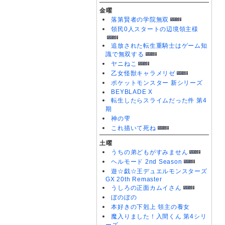
金曜
落第賢者の学院無双
領民0人スタートの辺境領主様
追放された転生重騎士はゲーム知
識で無双する
ヤニねこ
乙女怪獣キャラメリゼ
ポケットモンスター 新シリーズ
BEYBLADE X
転生したらスライムだった件 第4
期
神の雫
これ描いて死ね
土曜
うちの弟どもがすみません
ヘルモード 2nd Season
遊☆戯☆王デュエルモンスターズ
GX 20th Remaster
うしろの正面カムイさん
ぼのぼの
本好きの下剋上 領主の養女
魔入りました！入間くん 第4シリ