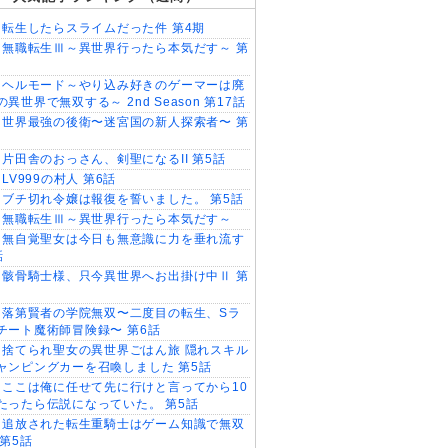
転生したらスライムだった件 第4期
無職転生Ⅲ～異世界行ったら本気だす～ 第
ヘルモード～やり込み好きのゲーマーは廃
異世界で無双する～ 2nd Season 第17話
世界最強の後衛〜迷宮国の新人探索者〜 第
片田舎のおっさん、剣聖になるII 第5話
LV999の村人 第6話
ブチ切れ令嬢は報復を誓いました。 第5話
無職転生Ⅲ～異世界行ったら本気だす～
無自覚聖女は今日も無意識に力を垂れ流す
話
骸骨騎士様、只今異世界へお出掛け中Ⅱ 第
落第賢者の学院無双〜二度目の転生、Sラ
チート魔術師冒険録〜 第6話
捨てられ聖女の異世界ごはん旅 隠れスキル
ャンピングカーを召喚しました 第5話
ここは俺に任せて先に行けと言ってから10
たったら伝説になっていた。 第5話
追放された転生重騎士はゲーム知識で無双
 第5話