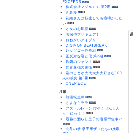
EXCEEDS
0
株式会社マジルミエ 第2期
0
きみ愛
0
花織さんは転生しても喧嘩がした
い
才女のお世話
名探偵プリキュア！
おねがいアイプリ
DIGIMON BEATBREAK
レッツゴー怪奇組
正反対な君と僕 第2期
鉄鍋のジャン！
世界最強の後衛
君のことが大大大大大好きな100
人の彼女 第3期
ONEPIECE
月曜
無職転生Ⅲ
さよならララ
アズールレーン びそくぜんしん
っ！にっ！！
最強出涸らし皇子の暗躍帝位争い
北斗の拳 拳王軍ザコたちの挽歌