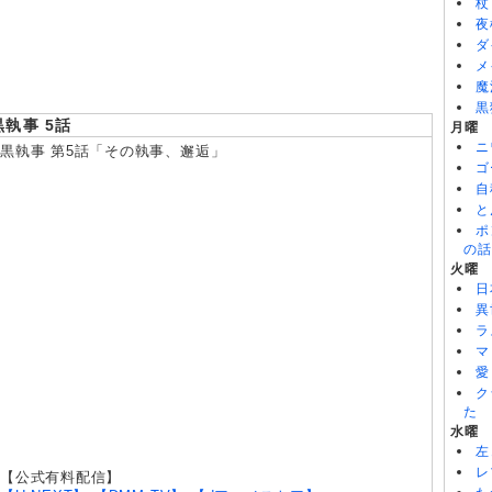
杖
8/06
令和のダラさん 第6話
夜
8/06
ワールド イズ ダンシング 第6話
ダ
8/06
文豪ストレイドッグス わん！2 第6話
メ
魔
黒
黒執事 5話
月曜
ニ
黒執事 第5話「その執事、邂逅」
ゴ
自
と
ポ
の話
火曜
日
異
ラ
マ
愛
ク
た
水曜
左
レ
【公式有料配信】