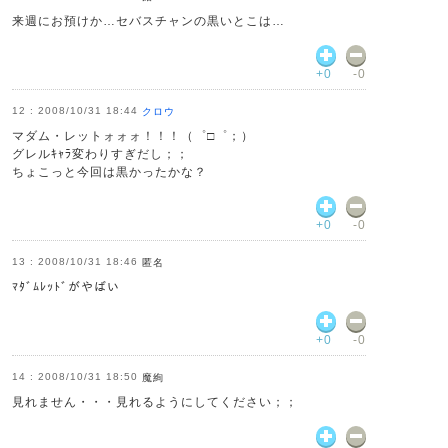
来週にお預けか…セバスチャンの黒いとこは…
+0
-0
2008/10/31 18:44
クロウ
マダム・レットォォォ！！！（゜□゜；）
グレルｷｬﾗ変わりすぎだし；；
ちょこっと今回は黒かったかな？
+0
-0
2008/10/31 18:46
匿名
ﾏﾀﾞﾑﾚｯﾄﾞがやばい
+0
-0
2008/10/31 18:50
魔絢
見れません・・・見れるようにしてください；；