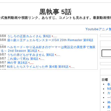
黒執事 5話
の公式無料動画や視聴リンク、あらすじ、コメントも見れます。最新動画情
Youtubeアニ
8/08
うしろの正面カムイさん 第6話
8/08
遊☆戯☆王デュエルモンスターズGX 20th Remaster 第69話
8/08
ヘルモード～やり込み好きのゲーマーは廃設定の異世界で無双
る～ 2nd Season 第18話
8/07
うちの弟どもがすみません 第6話
8/07
これ描いて死ね 第6話
8/07
神の雫 第18話
8/07
転生したらスライムだった件 第4期 第89話
8/07
BEYBLADE X 第127話
8/07
ちいかわ 第367話
8/07
乙女怪獣キャラメリゼ 第6話
日曜
8/07
ヤニねこ 第6話
春
8/07
追放された転生重騎士はゲーム知識で無双する 第6話
N
8/07
領民0人スタートの辺境領主様 第6話
カ
8/06
スーパーの裏でヤニ吸うふたり 第5話
一
8/06
落第賢者の学院無双〜二度目の転生、Sランクチート魔術師冒
険録〜 第7話
神
8/06
メビウス・ダスト 第5話
勇
8/06
バンドリ！ ゆめ∞みた 第8話