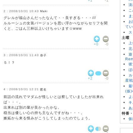
+1
-1
淡
こ
2008/10/31 10:43
Maki
ま
グレルが福山さんだったなんて・・良すぎる・・・///
お
ルルーシュの女装バージョンを思い浮かべながらセリフを聞
てい
くと、ごはん三杯以上いけちゃいます☆www
ス
土曜
上
+0
-0
北
遊
2008/10/31 11:43
恭子
Rem
５！？
彼
ぼ
カ
+2
-0
星戦
最
2008/10/31 12:21
匿名
(仮
前話の流れでマダムが怪しいとは察していましたが出来れ
よ
ば・・・。
キ
出来れば別の輩が良かったかな。
あ
穏当は優しい心の持ち主なんですがね・・・。
特番
嫉妬から来る恨みがこうしてしまったのでしょう。
仮