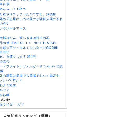
島百景
めかみっ！ Girl’s
た殺されてしまったのですね、探偵様
隣の天使様にいつの間にか駄目人間にされ
た件2
ノウボールアース
伊那ぼたん、酔へる姿は百合の花
斗の拳 -FIST OF THE NORTH STAR-
☆戯☆王デュエルモンスターズGX 20th
aster
女、お借りします 第5期
のぼの
ードファイト!! ヴァンガード Divinez 幻真
編
強の職業は勇者でも賢者でもなく鑑定士
)らしいですよ？
わよわ先生
ルアオ
かね噺
・その他
面ライダー ガヴ
人気記事ランキング（週間）