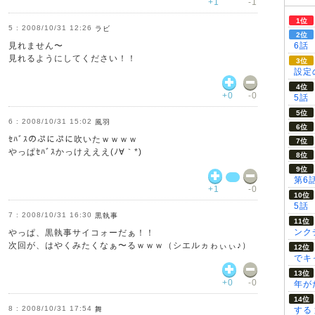
+1
-1
2008/10/31 12:26
ラビ
見れません〜
6話
見れるようにしてください！！
設定の
+0
-0
5話
2008/10/31 15:02
風羽
ｾﾊﾞｽのぷにぷに吹いたｗｗｗｗ
やっぱｾﾊﾞｽかっけえええ(ﾉ∀｀*)
第6
+1
-0
5話
2008/10/31 16:30
黒執事
ンク
やっぱ、黒執事サイコォーだぁ！！
次回が、はやくみたくなぁ〜るｗｗｗ（シエルヵゎぃぃ♪）
でキ
+0
-0
年が
2008/10/31 17:54
舞
する