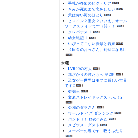
手札が多めのビクトリア
きみが死ぬまで恋をしたい
天は赤い河のほとり
ヒロイン？聖女？いいえ、オール
ワークスメイドです（誇）！
クレバテスⅡ
幼女戦記Ⅱ
いびってこない義母と義姉
片田舎のおっさん、剣聖になるII
木曜
LV999の村人
花ざかりの君たちへ 第2期
乙女ゲー世界はモブに厳しい世界
です2
盗掘王
文豪ストレイドッグス わん！2
令和のダラさん
ワールド イズ ダンシング
バンドリ！ ゆめ∞みた
メビウス・ダスト
スーパーの裏でヤニ吸うふたり