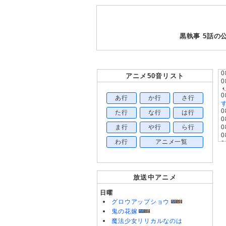
黒執事 5話
0
アニメ50音リスト
0
0
あ行
か行
さ行
す
0
た行
な行
は行
0
ま行
や行
ら行
0
0
わ行
アニメ一覧
0
0
0
0
0
放送中アニメ
0
0
日曜
0
グロウアップショウ
鬼の花嫁
0
魔法少女リリカルなのは
0