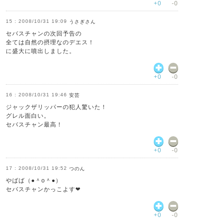
+0
-0
2008/10/31 19:09
うさぎさん
セバスチャンの次回予告の
全ては自然の摂理なのデエス！
に盛大に噴出しました。
+0
-0
2008/10/31 19:46
安芸
ジャックザリッパーの犯人驚いた！
グレル面白い。
セバスチャン最高！
+0
-0
2008/10/31 19:52
つのん
やばば（●＾o＾●）
セバスチャンかっこよす❤
+0
-0