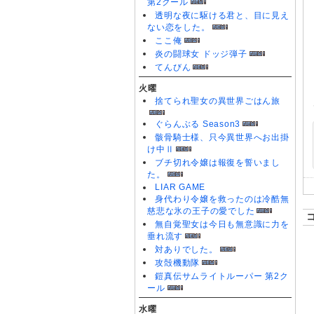
第2クール
透明な夜に駆ける君と、目に見え
ない恋をした。
ここ俺
炎の闘球女 ドッジ弾子
てんびん
火曜
捨てられ聖女の異世界ごはん旅
ぐらんぶる Season3
骸骨騎士様、只今異世界へお出掛
け中Ⅱ
ブチ切れ令嬢は報復を誓いまし
た。
LIAR GAME
身代わり令嬢を救ったのは冷酷無
慈悲な氷の王子の愛でした
無自覚聖女は今日も無意識に力を
垂れ流す
対ありでした。
攻殻機動隊
鎧真伝サムライトルーパー 第2ク
ール
水曜