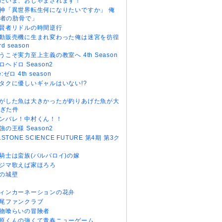
だいま、おじゃまされます！
神「異世界転生何になりたいですか」 俺
者の肋骨で」
賢者リドルの時間逆行
動販売機に生まれ変わった俺は迷宮を彷徨
rd season
うこそ実力至上主義の教室へ 4th Season
ロヘドロ Season2
e:ゼロ 4th season
タクに優しいギャルはいない!?
がした魚は大きかったが釣りあげた魚が大
ぎた件
ンバレ！中村くん！！
強の王様 Season2
r.STONE SCIENCE FUTURE 第4期 第3ク
騎士は蛮族(バルバロイ)の嫁
ジマ歌えば家ほろろ
の城壁
ィンカーネーションの花弁
尾ファンクラブ
物喰らいの冒険者
原くんの強くて青春ニューゲーム