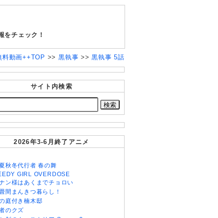
報をチェック！
メ無料動画++TOP
>>
黒執事
>>
黒執事 5話
サイト内検索
2026年3-6月終了アニメ
夏秋冬代行者 春の舞
EEDY GIRL OVERDOSE
ナン様はあくまでチョロい
畳間まんきつ暮らし！
の庭付き楠木邸
者のクズ