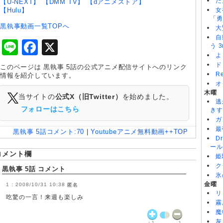
た
【U-NEXT】
【DMM TV】
【dアニメストア】
【Hulu】
女
「勇
黒執事動画一覧TOPへ
大
自
Line
Facebook
X
う 3
よ
ド
このページは 黒執事 5話の公式アニメ配信サイトへのリンク
R
情報を紹介しています。
オ
木曜
当サイトの
公式X（旧Twitter）
を始めました。
逃
フォローはこちら
きす
ガ
最
黒執事 5話
コメント:
70
|
Youtubeアニメ無料動画++TOP
D
ール
コメント欄
姫
ク
黒執事 5話 コメント
氷
金曜
2008/10/31 10:38
匿名
リ
吃驚の一言！来週も楽しみ
霧
魔
灰