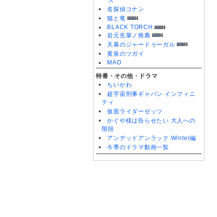
ーズ
名探偵コナン
猫と竜
BLACK TORCH
岩元先輩ノ推薦
天幕のジャードゥーガル
黄泉のツガイ
MAO
特番・その他・ドラマ
ちいかわ
超宇宙刑事ギャバン インフィニ
ティ
仮面ライダーゼッツ
かぐや様は告らせたい 大人への
階段
アンデッドアンラック Winter編
今季のドラマ動画一覧