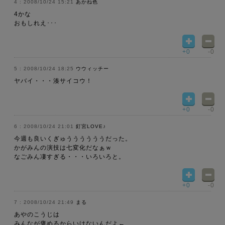
2008/10/24 15:21
あかね色
4かな
おもしれえ･･･
+0
-0
2008/10/24 18:25
ウウィッチー
ヤバイ・・・湊サイコウ！
+0
-0
2008/10/24 21:01
釘宮LOVE♪
今週も良いくぎゅううううううだった。
かがみんの演技は七変化だなぁｗ
なごみん凄すぎる・・・いろいろと。
+0
-0
2008/10/24 21:49
まる
あやのこうじは
みんなが褒めるからいけないんだよ←