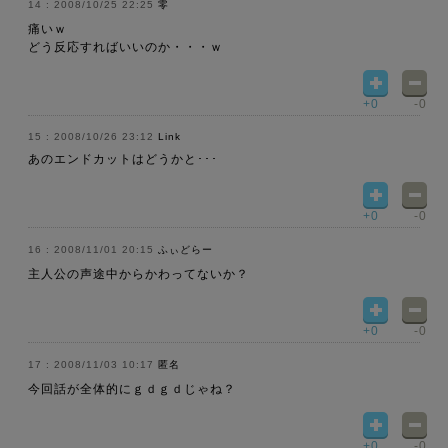
2008/10/25 22:25
零
痛いｗ
どう反応すればいいのか・・・ｗ
+0
-0
2008/10/26 23:12
Link
あのエンドカットはどうかと･･･
+0
-0
2008/11/01 20:15
ふぃどらー
主人公の声途中からかわってないか？
+0
-0
2008/11/03 10:17
匿名
今回話が全体的にｇｄｇｄじゃね？
+0
-0