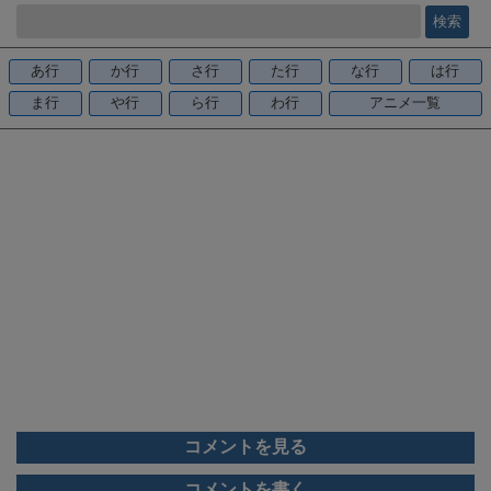
e
b
o
あ行
か行
さ行
た行
な行
は行
o
ま行
や行
ら行
わ行
アニメ一覧
k
コメントを見る
コメントを書く