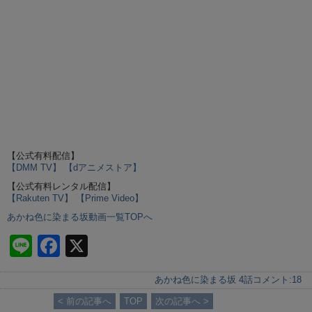
【公式有料配信】
【DMM TV】
【dアニメストア】
【公式有料レンタル配信】
【Rakuten TV】
【Prime Video】
あかね色に染まる坂動画一覧TOPへ
Li
F
X
n
a
あかね色に染まる坂 4話
コメント:
18
e
c
< 前の記事へ
TOP
次の記事へ >