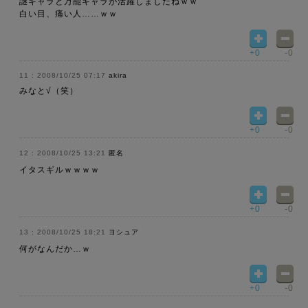
謎キャラと万能キャラが活躍しましたねｗｗ
白い目、痛い人……ｗｗ
+0
-0
2008/10/25 07:17
akira
みなと√（笑）
+0
-0
2008/10/25 13:21
匿名
イタスギルｗｗｗｗ
+0
-0
2008/10/25 18:21
ヨシュア
何がなんだか…ｗ
+0
-0