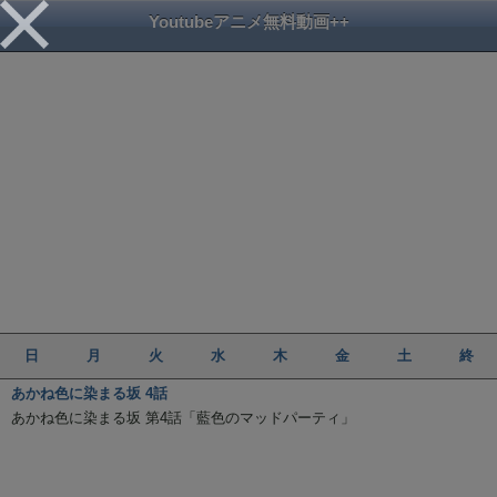
Youtubeアニメ無料動画++
日
月
火
水
木
金
土
終
あかね色に染まる坂 4話
あかね色に染まる坂 第4話「藍色のマッドパーティ」