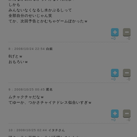
しかも
みんないなくなるし水かぶるしって
全部自分のせいじゃん笑
てか、次回予告とかむちゃゲームぽかったｗ
+0
-0
2008/10/24 22:54
白銀
8げとｗ
おもろいｗ
+0
-0
2008/10/25 00:45
匿名
ムチャクチャだなｗ
てゆーか、つかさチャイナドレス似合いすぎｗ
+0
-0
2008/10/25 02:44
イタチさん