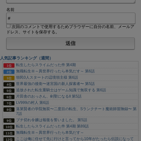
名前
次回のコメントで使用するためブラウザーに自分の名前、メールア
ドレス、サイトを保存する。
人気記事ランキング（週間）
転生したらスライムだった件 第4期
無職転生Ⅲ～異世界行ったら本気だす～ 第6話
領民0人スタートの辺境領主様 第6話
世界最強の後衛〜迷宮国の新人探索者〜 第5話
追放された転生重騎士はゲーム知識で無双する 第6話
片田舎のおっさん、剣聖になるII 第5話
LV999の村人 第6話
落第賢者の学院無双〜二度目の転生、Sランクチート魔術師冒険録〜 第
7話
ブチ切れ令嬢は報復を誓いました。 第5話
転生したらスライムだった件 第4期 第89話
無職転生Ⅲ～異世界行ったら本気だす～
ここは俺に任せて先に行けと言ってから10年がたったら伝説になって