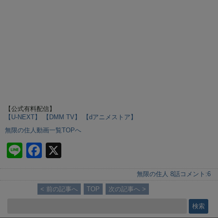
【公式有料配信】
【U-NEXT】
【DMM TV】
【dアニメストア】
無限の住人動画一覧TOPへ
Li
F
X
n
a
無限の住人 8話
コメント:
6
e
c
< 前の記事へ
TOP
次の記事へ >
e
b