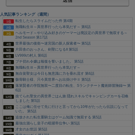
人気記事ランキング（週間）
転生したらスライムだった件 第4期
無職転生Ⅲ～異世界行ったら本気だす～ 第6話
ヘルモード～やり込み好きのゲーマーは廃設定の異世界で無双する～
2nd Season 第17話
世界最強の後衛〜迷宮国の新人探索者〜 第5話
片田舎のおっさん、剣聖になるII 第5話
LV999の村人 第6話
ブチ切れ令嬢は報復を誓いました。 第5話
無職転生Ⅲ～異世界行ったら本気だす～
無自覚聖女は今日も無意識に力を垂れ流す 第6話
骸骨騎士様、只今異世界へお出掛け中Ⅱ 第5話
落第賢者の学院無双〜二度目の転生、Sランクチート魔術師冒険録〜 第
6話
捨てられ聖女の異世界ごはん旅 隠れスキルでキャンピングカーを召喚
しました 第5話
ここは俺に任せて先に行けと言ってから10年がたったら伝説になって
いた。 第5話
追放された転生重騎士はゲーム知識で無双する 第5話
最強出涸らし皇子の暗躍帝位争い 第5話
才女のお世話 第5話