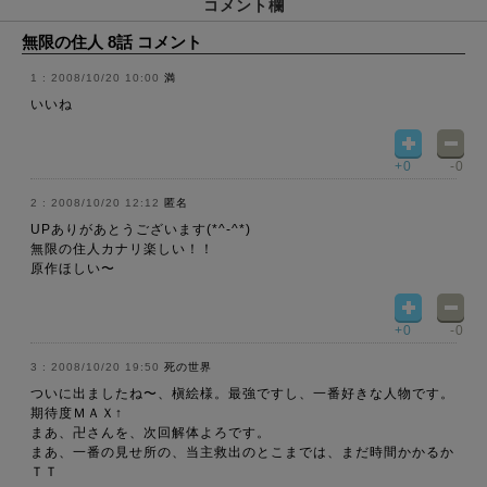
コメント欄
無限の住人 8話 コメント
2008/10/20 10:00
満
いいね
+0
-0
2008/10/20 12:12
匿名
UPありがあとうございます(*^-^*)
無限の住人カナリ楽しい！！
原作ほしい〜
+0
-0
2008/10/20 19:50
死の世界
ついに出ましたね〜、槇絵様。最強ですし、一番好きな人物です。
期待度ＭＡＸ↑
まあ、卍さんを、次回解体よろです。
まあ、一番の見せ所の、当主救出のとこまでは、まだ時間かかるか
ＴＴ