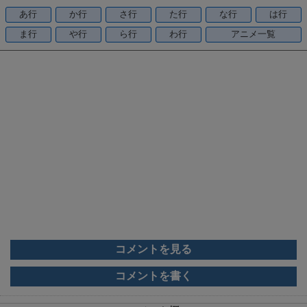
o
あ行
か行
さ行
た行
な行
は行
o
ま行
や行
ら行
わ行
アニメ一覧
k
コメントを見る
コメントを書く