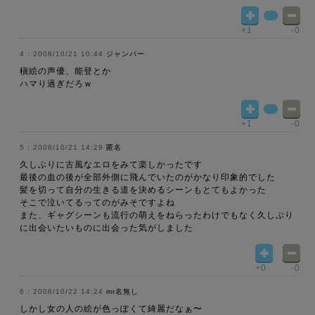
+1
-0
2008/10/21 10:44
ジャンパー
槇絵の声優、能登とか
ハマり過ぎだろｗ
+1
-0
2008/10/21 14:29
匿名
久しぶりに古風なエロをみて楽しかったです
最後の血の後が全部外側に飛んでいたのがかなり印象的でした
髪を切って自分の生きる道を決めるシーンもとてもよかった
そこで泣いてるってのがみそですよね
また、ギャグシーンも流行の萌えをねらったわけでもなく久しぶり
に出会いたいものに出会った気がしました
+0
-0
2008/10/22 14:24
mr名無し
しかし女の人の絵が色っぽくて綺麗だなぁ〜