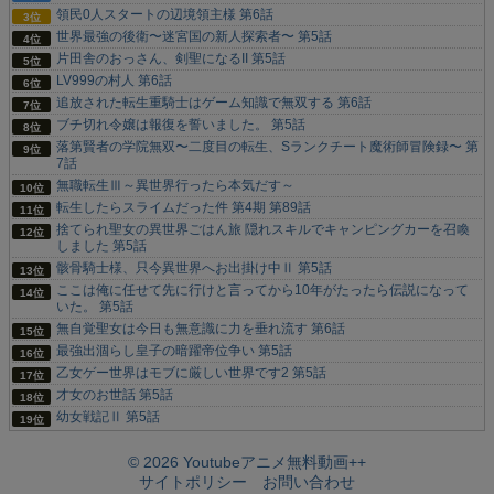
領民0人スタートの辺境領主様 第6話
世界最強の後衛〜迷宮国の新人探索者〜 第5話
片田舎のおっさん、剣聖になるII 第5話
LV999の村人 第6話
追放された転生重騎士はゲーム知識で無双する 第6話
ブチ切れ令嬢は報復を誓いました。 第5話
落第賢者の学院無双〜二度目の転生、Sランクチート魔術師冒険録〜 第
7話
無職転生Ⅲ～異世界行ったら本気だす～
転生したらスライムだった件 第4期 第89話
捨てられ聖女の異世界ごはん旅 隠れスキルでキャンピングカーを召喚
しました 第5話
骸骨騎士様、只今異世界へお出掛け中Ⅱ 第5話
ここは俺に任せて先に行けと言ってから10年がたったら伝説になって
いた。 第5話
無自覚聖女は今日も無意識に力を垂れ流す 第6話
最強出涸らし皇子の暗躍帝位争い 第5話
乙女ゲー世界はモブに厳しい世界です2 第5話
才女のお世話 第5話
幼女戦記Ⅱ 第5話
© 2026 Youtubeアニメ無料動画++
サイトポリシー
お問い合わせ