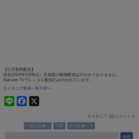
【公式有料配信】
現在(2024年5月時点）見放題の動画配信は行われておりません。
Rakuten TVでレンタル配信のみ行われています。
タイタニア動画一覧TOPへ
Li
F
X
n
a
タイタニア 2話
コメント:
3
e
c
< 前の記事へ
TOP
次の記事へ >
e