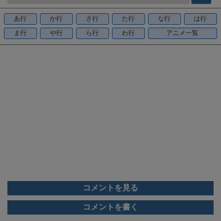
b
o
あ行
か行
さ行
た行
な行
は行
o
ま行
や行
ら行
わ行
アニメ一覧
k
コメントを見る
コメントを書く