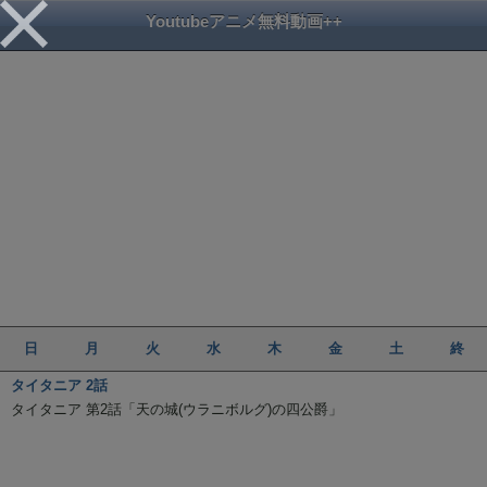
Youtubeアニメ無料動画++
日
月
火
水
木
金
土
終
タイタニア 2話
タイタニア 第2話「天の城(ウラニボルグ)の四公爵」