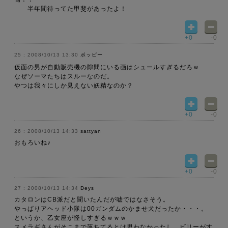
半年間待ってた甲斐があったよ！
+0
-0
2008/10/13 13:30
ポッピー
仮面の男が自動販売機の隙間にいる画はシュールすぎるだろｗ
なぜソーマたちはスルーなのだ。
やつは我々にしか見えない妖精なのか？
+0
-0
2008/10/13 14:33
sattyan
おもろいね♪
+0
-0
2008/10/13 14:34
Deys
カタロンはCB派だと聞いたんだが嘘ではなさそう。
やっぱりアヘッド小隊は00ガンダムのかませ犬だったか・・・。
というか、乙女座が怪しすぎるｗｗｗ
スメラギさんがそこまで落ちてるとは思わなかったし、ビリーがす