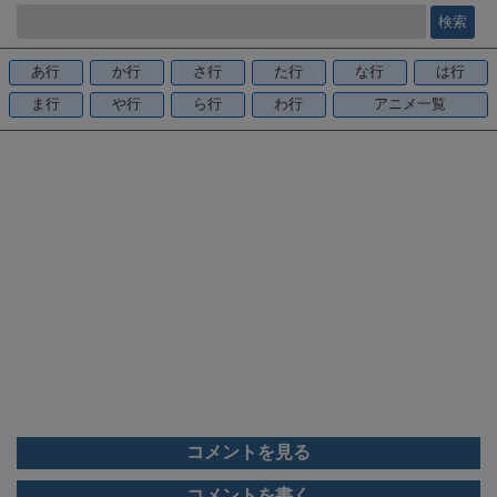
e
b
o
あ行
か行
さ行
た行
な行
は行
o
ま行
や行
ら行
わ行
アニメ一覧
k
コメントを見る
コメントを書く