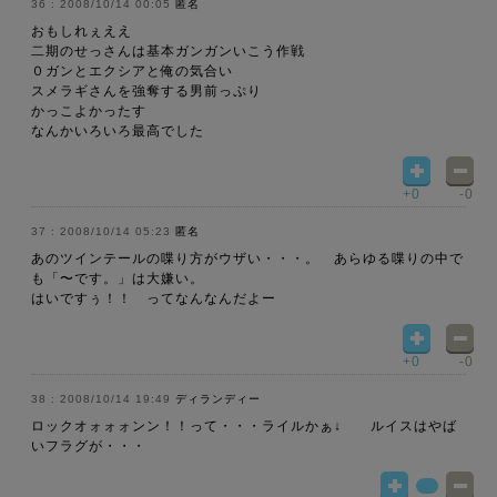
2008/10/14 00:05
匿名
おもしれぇええ
二期のせっさんは基本ガンガンいこう作戦
０ガンとエクシアと俺の気合い
スメラギさんを強奪する男前っぷり
かっこよかったす
なんかいろいろ最高でした
+0
-0
2008/10/14 05:23
匿名
あのツインテールの喋り方がウザい・・・。 あらゆる喋りの中で
も「〜です。」は大嫌い。
はいですぅ！！ ってなんなんだよー
+0
-0
2008/10/14 19:49
ディランディー
ロックオォォォンン！！って・・・ライルかぁ↓ ルイスはやば
いフラグが・・・