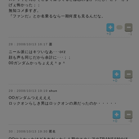
げぇ怖かった；；
無知コメ多すぎ。
『ファンだ』とか名乗るなら一期何度も見るんだな。
+0
-1
2008/10/13 16:17
棗
ニール派にはキツいなあ･･･orz
顔も声も同じだから余計に･･･；；
00ガンダムかっちょええ＾ｐ＾
+0
-0
2008/10/13 19:19
shun
OOガンダムつええええ
ロックオンらしき男はロックオンの弟だったのか・・・・・
+0
-0
2008/10/13 19:30
匿名