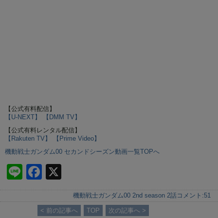
【公式有料配信】
【U-NEXT】
【DMM TV】
【公式有料レンタル配信】
【Rakuten TV】
【Prime Video】
機動戦士ガンダム00 セカンドシーズン動画一覧TOPへ
Li
F
X
n
a
機動戦士ガンダム00 2nd season 2話
コメント:
51
e
c
< 前の記事へ
TOP
次の記事へ >