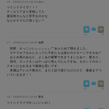
2008/10/13 08:52
mr.x
ツインドライヴ！！！
ティエリアまた苦戦してた
接近戦そんなに苦手なのかな
なんか００だけ強くない？
+2
-0
2008/10/13 08:56
伽羅
刹那、かっこいいぃぃぃぃぃ^^あらためて惚れました。
ＯＰでカプセルに入ってた子供たちは誰かのクローンですかね？
おとめ座のあなた、よくあの爆撃で生きてましたねー、驚きだ。
初代、ロックオンはやっぱり死んでたんですね、セカンドのロッ
クオンになれるまで複雑な思いです。
来週はアレルヤ救出だ、まだ２話で謎だらけだけど、最後までつ
いていきます！！
+1
-0
2008/10/13 10:02
匿名
ツインドライヴかっこいいのぅ