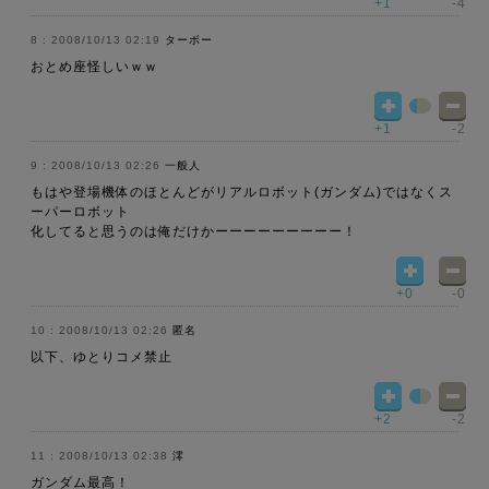
+1
-4
2008/10/13 02:19
ターボー
おとめ座怪しいｗｗ
+1
-2
2008/10/13 02:26
一般人
もはや登場機体のほとんどがリアルロボット(ガンダム)ではなくス
ーパーロボット
化してると思うのは俺だけかーーーーーーーーー！
+0
-0
2008/10/13 02:26
匿名
以下、ゆとりコメ禁止
+2
-2
2008/10/13 02:38
澪
ガンダム最高！