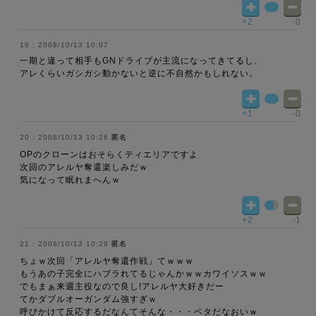
+2
-0
2008/10/13 10:07
一期と違って相手もGNドライブが主流になってきてるし、
アレくらいガシガシ動かないと逆に不自然かもしれない。
+1
-0
2008/10/13 10:26
匿名
OPのクローンはおそらくティエリアですよ
次回のアレルヤ奪還楽しみだｗ
気になって眠れまへんｗ
+2
-1
2008/10/13 10:29
匿名
ちょｗ次回「アレルヤ奪還作戦」てｗｗｗ
もうあの子完全にハブラれてるじゃんかｗｗカワイソスｗｗ
でもまぁ来週主役なので良し!アレルヤ大好きだー
てかダブルオーガンダム強すぎｗ
呼びかけて反応するだなんてそんな・・・ベタだなおいｗ