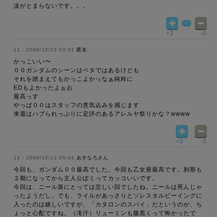
涙がとまらないです。。。
+2
-0
2008/10/13 03:01
匿名
かっこいい〜
００ガンダムのシーンはベタではあるけども
それを踏まえてもかっこよかっなぁ純粋に
EDもよかったよぉお
最高っす
やっぱ００はスタッフの意気込みを感じます
来週はハブられっぷりに定評のあるアレルヤ祭りかな？wwww
+0
-0
2008/10/13 05:04
あすなろさん
今回も、ガンダム００最高でした。今回も乙女座最高です。刹那も
２期になってから主人公ぽくってカッコいいです。
今回は、ニール派にとっては悲しい回でしたね。ニールは死んじゃ
ったようだし。でも、ライルがあっさりとソレスタルビーイングに
入ったのは嬉しいですが、「カタロンのスパイ」だというのが、ち
ょっと心配ですね。（滝汗）リューミンも腹黒くって怖かったで