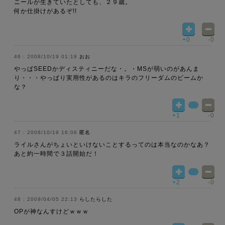
ニールが生きていたとしても、２９歳。
何か仕掛けがあるぞ!!
+0
-0
2008/10/19 01:19
おお
やっぱSEEDかディスティニーだな・。・MSが弱いのがあんま
り・・・やっぱり実用性があるのはキラのフリーダムのビームか
な？
+1
-0
2008/10/19 16:06
匿名
ライルさんがちょいといけないことするってのは本当なのかなあ？
あと約一時間で３話開始だ！
+2
-0
2009/04/05 22:13
らしたらした
OPが神なんすけどｗｗｗ