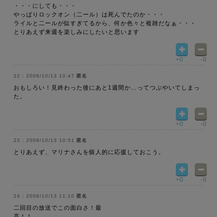
・・・にしても・・・
やっぱりロックオン（二ール）は死んでたのか・・・
ライルと二ールが似すぎてるから、何か色々と複雑だなぁ・・・
とりあえず来週を楽しみにしたいと思います
+0
-0
2008/10/13 10:47
匿名
おもしろい！見終わった後にあと1週間か…ってつぶやいてしまっ
た。
+0
-0
2008/10/13 10:51
匿名
とりあえず、マリナさんを個人的に応援しておこう。
+0
-0
2008/10/13 11:10
匿名
二回目の放送でこの面白さ！最
高！！