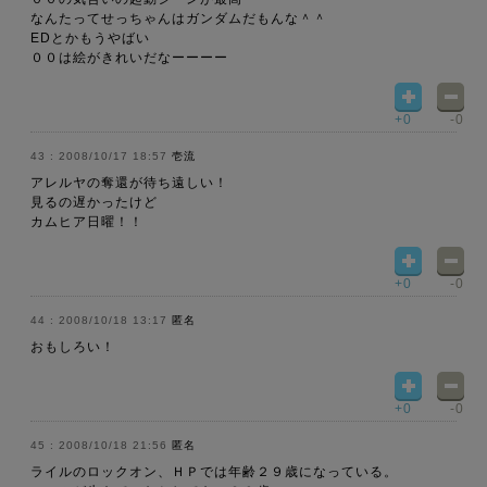
なんたってせっちゃんはガンダムだもんな＾＾
EDとかもうやばい
００は絵がきれいだなーーーー
+0
-0
2008/10/17 18:57
壱流
アレルヤの奪還が待ち遠しい！
見るの遅かったけど
カムヒア日曜！！
+0
-0
2008/10/18 13:17
匿名
おもしろい！
+0
-0
2008/10/18 21:56
匿名
ライルのロックオン、ＨＰでは年齢２９歳になっている。