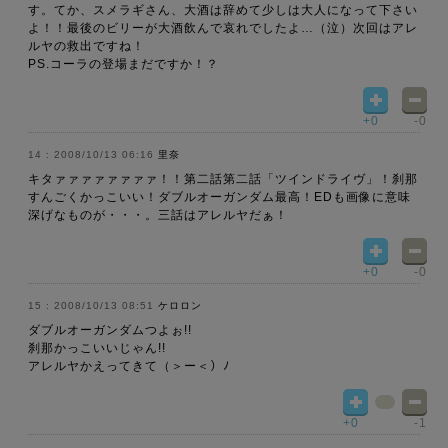
す。てか、スメラギさん、大酒は辞めて少しは大人になって下さい
よ！！最後のビリーが大酒飲んで哀れでしたよ…（泣）次回はアレ
ルヤの救出ですね！
PS.コーラの登場まだですか！？
+0
-0
2008/10/13 06:16
里奈
キタァァァァァァァァ！！第二話第二話「ツインドライヴ」！刹那
すんごくかっこいい！ダブルオーガンダム最高！EDも画像に意味
深げなものが・・・。三話はアレルヤだぁ！
+0
-0
2008/10/13 08:51
ケロロン
ダブルオーガンダムつよぉ!!
刹那かっこいいじゃん!!
アレルヤかえってきて（＞ー＜）ﾉ
+0
-1