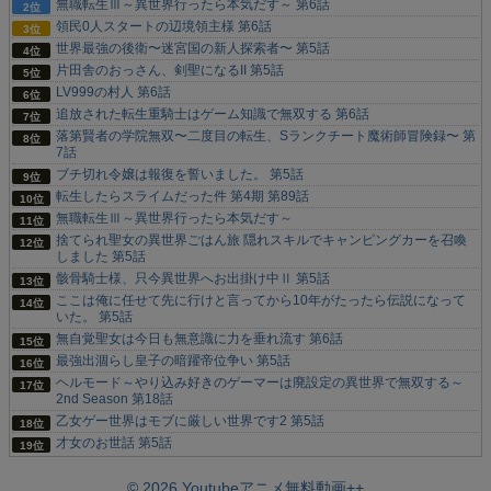
無職転生Ⅲ～異世界行ったら本気だす～ 第6話
領民0人スタートの辺境領主様 第6話
世界最強の後衛〜迷宮国の新人探索者〜 第5話
片田舎のおっさん、剣聖になるII 第5話
LV999の村人 第6話
追放された転生重騎士はゲーム知識で無双する 第6話
落第賢者の学院無双〜二度目の転生、Sランクチート魔術師冒険録〜 第
7話
ブチ切れ令嬢は報復を誓いました。 第5話
転生したらスライムだった件 第4期 第89話
無職転生Ⅲ～異世界行ったら本気だす～
捨てられ聖女の異世界ごはん旅 隠れスキルでキャンピングカーを召喚
しました 第5話
骸骨騎士様、只今異世界へお出掛け中Ⅱ 第5話
ここは俺に任せて先に行けと言ってから10年がたったら伝説になって
いた。 第5話
無自覚聖女は今日も無意識に力を垂れ流す 第6話
最強出涸らし皇子の暗躍帝位争い 第5話
ヘルモード～やり込み好きのゲーマーは廃設定の異世界で無双する～
2nd Season 第18話
乙女ゲー世界はモブに厳しい世界です2 第5話
才女のお世話 第5話
© 2026 Youtubeアニメ無料動画++