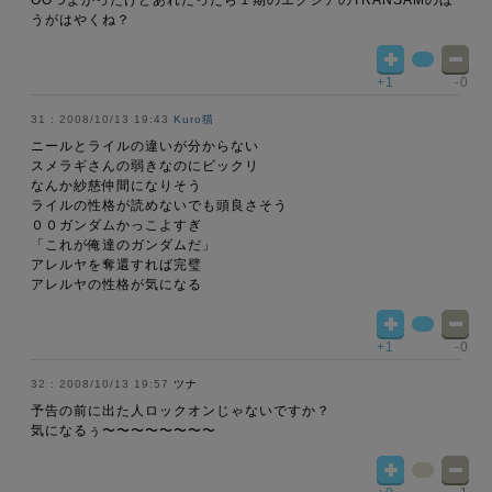
OOつよかったけどあれだったら１期のエクシアのTRANSAMのほ
うがはやくね？
+1
-0
2008/10/13 19:43
Kuro猫
ニールとライルの違いが分からない
スメラギさんの弱きなのにビックリ
なんか紗慈仲間になりそう
ライルの性格が読めないでも頭良さそう
００ガンダムかっこよすぎ
「これが俺達のガンダムだ」
アレルヤを奪還すれば完璧
アレルヤの性格が気になる
+1
-0
2008/10/13 19:57
ツナ
予告の前に出た人ロックオンじゃないですか？
気になるぅ〜〜〜〜〜〜〜〜