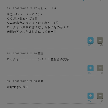
+0
-1
2008/10/13 20:17
らむね。；＊＃
やほ〜いっ！（＾Ｏ＾）/
ＯＯガンダムすげぇ!!
なんか水色のうにょうにょ出た!!（笑
ロックオン弟似すぎ！むしろ双子なのか？？
来週のアレルヤ楽しみにしてるー!!
+0
-0
2008/10/13 21:10
匿名
ロックオーーーーーーン！！！色付きの文字
+0
-0
2008/10/13 22:38
匿名
素敵すぎて困る
+0
-0