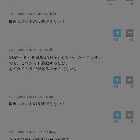
+1
-0
2008/10/15 06:14
殺助
最近コメントの反映遅くない？
+0
-0
2008/10/15 16:16
零
OOのくるくる回るGN粒子がいい〜。かっこよす。
でも、これからも起動するたび、
あのタイムラグがあるのか？（ないな
+0
-0
2008/10/15 16:25
kk
最近コメントの反映遅くない？
+0
-0
2008/10/15 17:13
匿名
００の気合いの起動シーンが最高