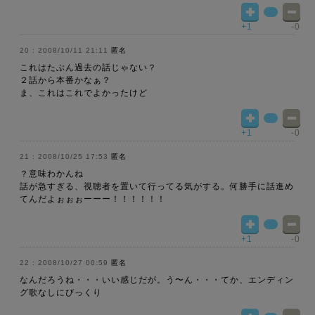
+1
-0
2008/10/11 21:11
匿名
これはたぶん過去の話じゃない？
２話から本番かなぁ？
ま、これはこれでよかったけど
+1
-0
2008/10/25 17:53
匿名
？意味わかんね
話が急すぎる、視聴者を置いて行ってる気がする。何勝手に話進め
てんだよぉぉぉーーー！！！！！！
+1
-0
2008/10/27 00:59
匿名
なんだろうね・・・いい感じだが。う〜ん・・・てか、エンディン
グ歌なしにびっくり