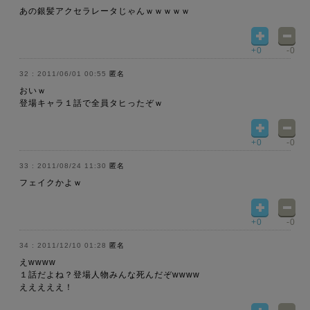
あの銀髪アクセラレータじゃんｗｗｗｗｗ
+0
-0
2011/06/01 00:55
匿名
おいｗ
登場キャラ１話で全員タヒったぞｗ
+0
-0
2011/08/24 11:30
匿名
フェイクかよｗ
+0
-0
2011/12/10 01:28
匿名
えwwww
１話だよね？登場人物みんな死んだぞwwww
えええええ！