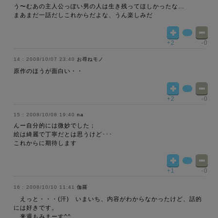
う〜むあの主人公っぽい男の人は生き残ってほしかったな…
まあまだ一話だしこれからだよな、うん楽しみだ
+2
-0
2008/10/07 23:40
お尋ねモノ
原作のほうが面白い・・
+2
-0
2008/10/08 19:40
na
んー自分的には微妙でした；
絵は綺麗で丁寧だとは思うけど･･･
これからに期待します
+1
-0
2008/10/10 11:41
伽羅
えっと・・・(汗) いまいち、内容がわからなかったけど、話的
には好きです。
来週もみまーす^^