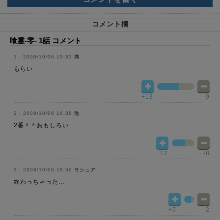
コメント欄
喰霊-零- 1話 コメント
2008/10/06 15:33
満
もらい
+13
-9
2008/10/06 16:38
濫
2番＾＾おもしろい
+12
-8
2008/10/06 18:59
ヨシュア
終わっちゃった…
+5
-2