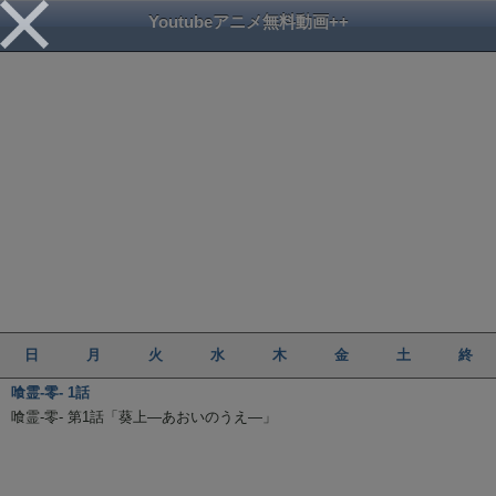
Youtubeアニメ無料動画++
日
月
火
水
木
金
土
終
喰霊-零- 1話
喰霊-零- 第1話「葵上―あおいのうえ―」