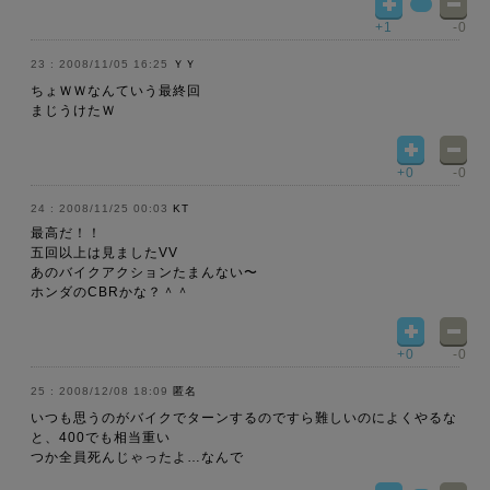
+1
-0
2008/11/05 16:25
ＹＹ
ちょＷＷなんていう最終回
まじうけたＷ
+0
-0
2008/11/25 00:03
KT
最高だ！！
五回以上は見ましたVV
あのバイクアクションたまんない〜
ホンダのCBRかな？＾＾
+0
-0
2008/12/08 18:09
匿名
いつも思うのがバイクでターンするのですら難しいのによくやるな
と、400でも相当重い
つか全員死んじゃったよ…なんで