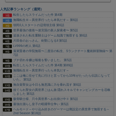
人気記事ランキング（週間）
転生したらスライムだった件 第4期
無職転生Ⅲ～異世界行ったら本気だす～ 第6話
領民0人スタートの辺境領主様 第6話
世界最強の後衛〜迷宮国の新人探索者〜 第5話
追放された転生重騎士はゲーム知識で無双する 第6話
片田舎のおっさん、剣聖になるII 第5話
LV999の村人 第6話
落第賢者の学院無双〜二度目の転生、Sランクチート魔術師冒険録〜 第
7話
ブチ切れ令嬢は報復を誓いました。 第5話
転生したらスライムだった件 第4期 第89話
無職転生Ⅲ～異世界行ったら本気だす～
ここは俺に任せて先に行けと言ってから10年がたったら伝説になって
いた。 第5話
無自覚聖女は今日も無意識に力を垂れ流す 第6話
捨てられ聖女の異世界ごはん旅 隠れスキルでキャンピングカーを召喚
しました 第5話
骸骨騎士様、只今異世界へお出掛け中Ⅱ 第5話
最強出涸らし皇子の暗躍帝位争い 第5話
ヘルモード～やり込み好きのゲーマーは廃設定の異世界で無双する～
2nd Season 第18話