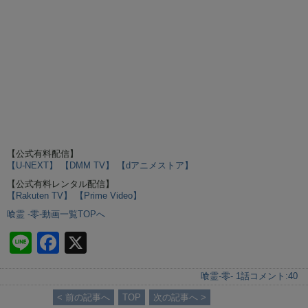
【公式有料配信】
【U-NEXT】
【DMM TV】
【dアニメストア】
【公式有料レンタル配信】
【Rakuten TV】
【Prime Video】
喰霊 -零-動画一覧TOPへ
Li
F
X
n
a
喰霊-零- 1話
コメント:
40
e
c
< 前の記事へ
TOP
次の記事へ >