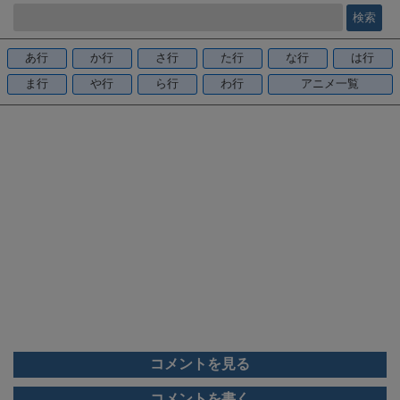
e
b
o
あ行
か行
さ行
た行
な行
は行
o
ま行
や行
ら行
わ行
アニメ一覧
k
コメントを見る
コメントを書く