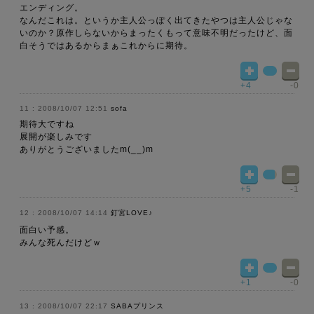
エンディング。
なんだこれは。というか主人公っぽく出てきたやつは主人公じゃな
いのか？原作しらないからまったくもって意味不明だったけど、面
白そうではあるからまぁこれからに期待。
+4
-0
2008/10/07 12:51
sofa
期待大ですね
展開が楽しみです
ありがとうございましたm(__)m
+5
-1
2008/10/07 14:14
釘宮LOVE♪
面白い予感。
みんな死んだけどｗ
+1
-0
2008/10/07 22:17
SABAプリンス