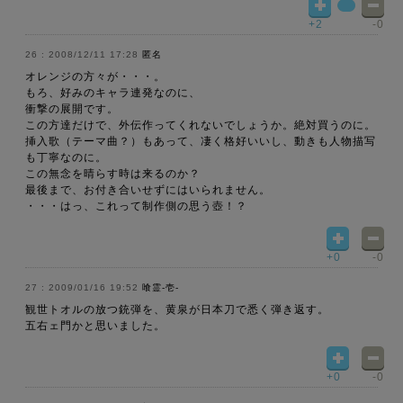
+2
-0
2008/12/11 17:28
匿名
オレンジの方々が・・・。
もろ、好みのキャラ連発なのに、
衝撃の展開です。
この方達だけで、外伝作ってくれないでしょうか。絶対買うのに。
挿入歌（テーマ曲？）もあって、凄く格好いいし、動きも人物描写
も丁寧なのに。
この無念を晴らす時は来るのか？
最後まで、お付き合いせずにはいられません。
・・・はっ、これって制作側の思う壺！？
+0
-0
2009/01/16 19:52
喰霊-壱-
観世トオルの放つ銃弾を、黄泉が日本刀で悉く弾き返す。
五右ェ門かと思いました。
+0
-0