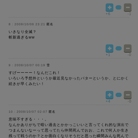
+6
-1
2008/10/06 23:21
匿名
いきなり全滅？
斬新過ぎるww
+1
-0
2008/10/07 00:19
雪
すげーーーー！なんだこれ！
いろいろ予想外というか最近見なかったパターというか、とにかく
続きが早くみたい！
+4
-0
2008/10/07 02:07
匿名
意味不すぎる・・・。
なんかありがちで暗い過去とかかっこいいと言ってくれ的な演出で
つまんないなーって思ってたら仲間死んでおお、これで何人か生き
残って戦うのか？とか面白くなりそうだと思った瞬間みんな死んで