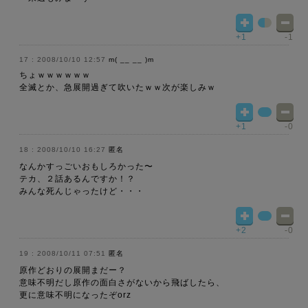
+1
-1
2008/10/10 12:57
m( __ __ )m
ちょｗｗｗｗｗｗ
全滅とか、急展開過ぎて吹いたｗｗ次が楽しみｗ
+1
-0
2008/10/10 16:27
匿名
なんかすっごいおもしろかった〜
テカ、２話あるんですか！？
みんな死んじゃったけど・・・
+2
-0
2008/10/11 07:51
匿名
原作どおりの展開まだー？
意味不明だし原作の面白さがないから飛ばしたら、
更に意味不明になったぞorz