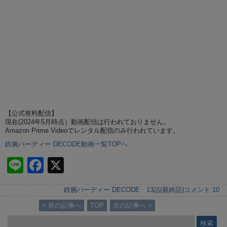
【公式有料配信】
現在(2024年5月時点）動画配信は行われておりません。
Amazon Prime Videoでレンタル配信のみ行われています。
鉄腕バーディー DECODE動画一覧TOPへ
Li
F
X
n
a
鉄腕バーディー DECODE 13話(最終話)
コメント:
10
e
c
< 前の記事へ
TOP
次の記事へ >
e