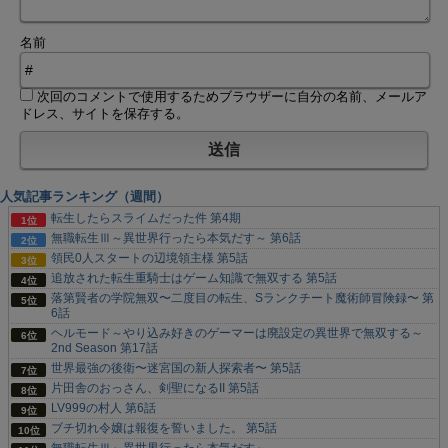
名前
次回のコメントで使用するためブラウザーに自分の名前、メールア
ドレス、サイトを保存する。
人気記事ランキング（週間）
転生したらスライムだった件 第4期
無職転生Ⅲ～異世界行ったら本気だす～ 第6話
領民0人スタートの辺境領主様 第5話
追放された転生重騎士はゲーム知識で無双する 第5話
落第賢者の学院無双〜二度目の転生、Sランクチート魔術師冒険録〜 第
6話
ヘルモード～やり込み好きのゲーマーは廃設定の異世界で無双する～
2nd Season 第17話
世界最強の後衛〜迷宮国の新人探索者〜 第5話
片田舎のおっさん、剣聖になるII 第5話
LV999の村人 第6話
ブチ切れ令嬢は報復を誓いました。 第5話