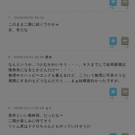
+0
-0
2008/09/30 09:34
このまま二期に続くワケかｗ
次、冬だな
+0
-0
2008/10/01 09:06
匿名
なんというか…つとむかわいそう・・・。キスまでして結局最後記
憶喪失になるとかどんだけー・・・。
無理やりハッピーエンドも萎えるけど、こういう無理に可哀そうな
展開にするのもどうなんだろう…。まぁ結構面白かったですが。
+0
-0
2008/10/17 02:48
もぐ
意外といい最終回、だったなー
二期が楽しみに待てそう
ツトム君はドクロちゃんともやっていけそうだ