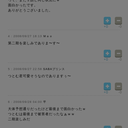
って、また１話と同じ状況にｗ
面白かったです。
ありがとうございました。
+0
-0
2008/09/27 18:13
Ｍａｏ
第二期を楽しみでありま〜す〜
+0
-0
2008/09/27 22:58
SABAプリンス
つとむ君可愛そうなのでありますぅ〜
+0
-0
2008/09/28 04:00
平
大体予想通りだったけど最後まで面白かったｗ
つとむは最後まで被害者だったなぁｗｗ
二期楽しみだ