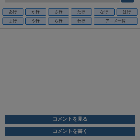
b
o
あ行
か行
さ行
た行
な行
は行
o
ま行
や行
ら行
わ行
アニメ一覧
k
コメントを見る
コメントを書く