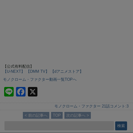
【公式有料配信】
【U-NEXT】
【DMM TV】
【dアニメストア】
モノクローム・ファクター動画一覧TOPへ
Li
F
X
n
a
モノクローム・ファクター 21話
コメント:
3
e
c
< 前の記事へ
TOP
次の記事へ >
e
b