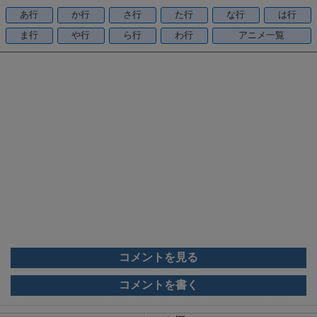
o
あ行
か行
さ行
た行
な行
は行
o
ま行
や行
ら行
わ行
アニメ一覧
k
コメントを見る
コメントを書く