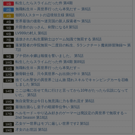
転生したらスライムだった件 第4期
無職転生Ⅲ～異世界行ったら本気だす～ 第6話
領民0人スタートの辺境領主様 第6話
世界最強の後衛〜迷宮国の新人探索者〜 第5話
片田舎のおっさん、剣聖になるII 第5話
LV999の村人 第6話
追放された転生重騎士はゲーム知識で無双する 第6話
落第賢者の学院無双〜二度目の転生、Sランクチート魔術師冒険録〜 第
7話
ブチ切れ令嬢は報復を誓いました。 第5話
転生したらスライムだった件 第4期 第89話
無職転生Ⅲ～異世界行ったら本気だす～
骸骨騎士様、只今異世界へお出掛け中Ⅱ 第5話
捨てられ聖女の異世界ごはん旅 隠れスキルでキャンピングカーを召喚
しました 第5話
ここは俺に任せて先に行けと言ってから10年がたったら伝説になって
いた。 第5話
無自覚聖女は今日も無意識に力を垂れ流す 第6話
最強出涸らし皇子の暗躍帝位争い 第5話
ヘルモード～やり込み好きのゲーマーは廃設定の異世界で無双する～
2nd Season 第18話
乙女ゲー世界はモブに厳しい世界です2 第5話
才女のお世話 第5話