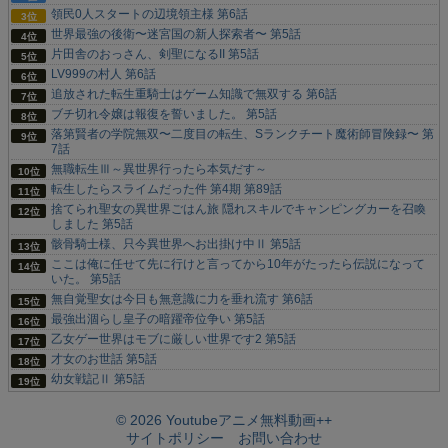
領民0人スタートの辺境領主様 第6話
世界最強の後衛〜迷宮国の新人探索者〜 第5話
片田舎のおっさん、剣聖になるII 第5話
LV999の村人 第6話
追放された転生重騎士はゲーム知識で無双する 第6話
ブチ切れ令嬢は報復を誓いました。 第5話
落第賢者の学院無双〜二度目の転生、Sランクチート魔術師冒険録〜 第
7話
無職転生Ⅲ～異世界行ったら本気だす～
転生したらスライムだった件 第4期 第89話
捨てられ聖女の異世界ごはん旅 隠れスキルでキャンピングカーを召喚
しました 第5話
骸骨騎士様、只今異世界へお出掛け中Ⅱ 第5話
ここは俺に任せて先に行けと言ってから10年がたったら伝説になって
いた。 第5話
無自覚聖女は今日も無意識に力を垂れ流す 第6話
最強出涸らし皇子の暗躍帝位争い 第5話
乙女ゲー世界はモブに厳しい世界です2 第5話
才女のお世話 第5話
幼女戦記Ⅱ 第5話
© 2026 Youtubeアニメ無料動画++
サイトポリシー
お問い合わせ