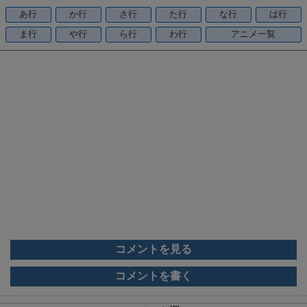
o
あ行
か行
さ行
た行
な行
は行
o
ま行
や行
ら行
わ行
アニメ一覧
k
コメントを見る
コメントを書く