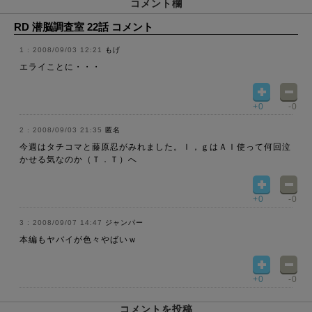
コメント欄
RD 潜脳調査室 22話 コメント
2008/09/03 12:21
もげ
エライことに・・・
+0
-0
2008/09/03 21:35
匿名
今週はタチコマと藤原忍がみれました。Ｉ，ｇはＡＩ使って何回泣
かせる気なのか（Ｔ．Ｔ）へ
+0
-0
2008/09/07 14:47
ジャンパー
本編もヤバイが色々やばいｗ
+0
-0
コメントを投稿