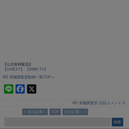
【公式有料配信】
【U-NEXT】
【DMM TV】
RD 潜脳調査室動画一覧TOPへ
Li
F
X
n
a
RD 潜脳調査室 22話
コメント:
3
e
c
< 前の記事へ
TOP
次の記事へ >
e
b