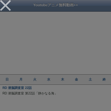
Youtubeアニメ無料動画++
日
月
火
水
木
金
土
終
RD 潜脳調査室 22話
RD 潜脳調査室 第22話「静かなる海」