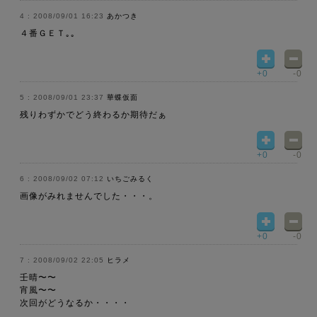
2008/09/01 16:23
あかつき
４番ＧＥＴ｡｡
+0
-0
2008/09/01 23:37
華蝶仮面
残りわずかでどう終わるか期待だぁ
+0
-0
2008/09/02 07:12
いちごみるく
画像がみれませんでした・・・。
+0
-0
2008/09/02 22:05
ヒラメ
壬晴〜〜
宵風〜〜
次回がどうなるか・・・・