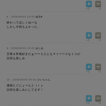
+0
-0
2008/09/03 15:55
如月#
終わってほしくねーな
しかし今回もよかった。
+0
-0
2008/09/04 10:42
あじあ
壬晴＆宵風好きだぁ〜〜２人ともマイペースなトコが
次回も楽しみ
+0
-0
2008/09/05 00:02
けいちゃん
漫画とぐにょーんと（ｒｙ
次回を楽しみにしてます！
+0
-0