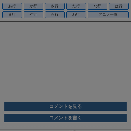
o
あ行
か行
さ行
た行
な行
は行
o
ま行
や行
ら行
わ行
アニメ一覧
k
コメントを見る
コメントを書く