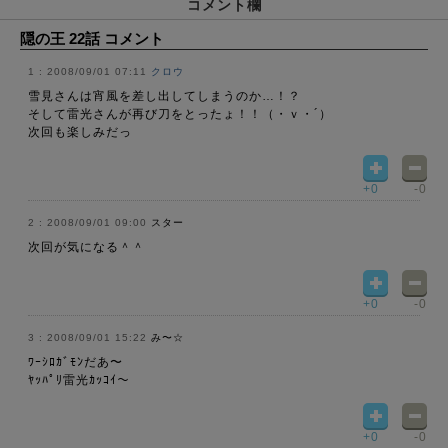
コメント欄
隠の王 22話 コメント
2008/09/01 07:11
クロウ
雪見さんは宵風を差し出してしまうのか…！？
そして雷光さんが再び刀をとったょ！！（・ｖ・´）
次回も楽しみだっ
+0
-0
2008/09/01 09:00
スター
次回が気になる＾＾
+0
-0
2008/09/01 15:22
み〜☆
ﾜｰｼﾛｶﾞﾓﾝだあ〜
ﾔｯﾊﾟﾘ雷光ｶｯｺｲ〜
+0
-0