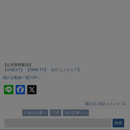
【公式有料配信】
【U-NEXT】
【DMM TV】
【dアニメストア】
隠の王動画一覧TOPへ
Li
F
X
n
a
隠の王 22話
コメント:
11
e
c
< 前の記事へ
TOP
次の記事へ >
e
b