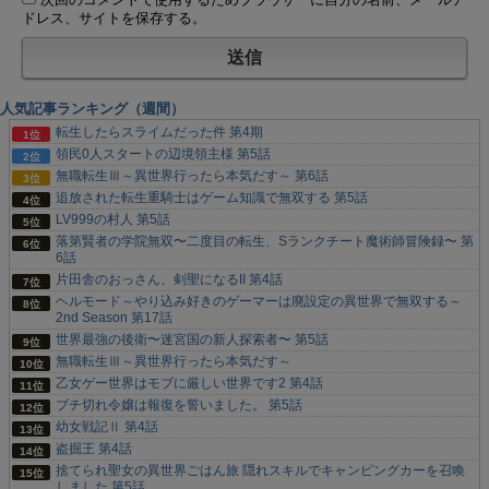
ドレス、サイトを保存する。
人気記事ランキング（週間）
転生したらスライムだった件 第4期
領民0人スタートの辺境領主様 第5話
無職転生Ⅲ～異世界行ったら本気だす～ 第6話
追放された転生重騎士はゲーム知識で無双する 第5話
LV999の村人 第5話
落第賢者の学院無双〜二度目の転生、Sランクチート魔術師冒険録〜 第
6話
片田舎のおっさん、剣聖になるII 第4話
ヘルモード～やり込み好きのゲーマーは廃設定の異世界で無双する～
2nd Season 第17話
世界最強の後衛〜迷宮国の新人探索者〜 第5話
無職転生Ⅲ～異世界行ったら本気だす～
乙女ゲー世界はモブに厳しい世界です2 第4話
ブチ切れ令嬢は報復を誓いました。 第5話
幼女戦記Ⅱ 第4話
盗掘王 第4話
捨てられ聖女の異世界ごはん旅 隠れスキルでキャンピングカーを召喚
しました 第5話