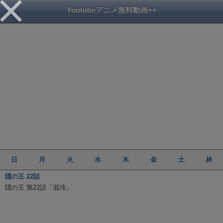
Youtubeアニメ無料動画++
日
月
火
水
木
金
土
終
隠の王 22話
隠の王 第22話「混沌」