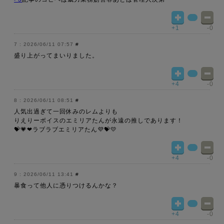
+1
-0
2026/06/11 07:57
#
盛り上がってまいりました。
+4
-0
2026/06/11 08:51
#
人気出過ぎて一回休みのレムよりも
りえりーボイスのエミリアたんが永遠の推しであります！
💝💗❤ラブラブエミリアたん💜💝💛
+4
-0
2026/06/11 13:41
#
暴食って他人に憑りつけるんかな？
+4
-0