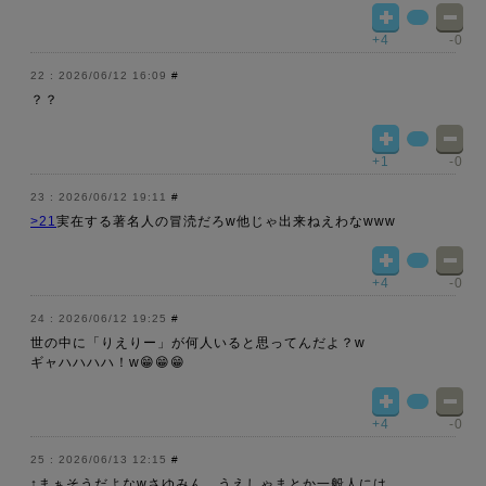
+4
-0
2026/06/12 16:09
#
？？
+1
-0
2026/06/12 19:11
#
>21
実在する著名人の冒涜だろw他じゃ出来ねえわなwww
+4
-0
2026/06/12 19:25
#
世の中に「りえりー」が何人いると思ってんだよ？w
ギャハハハハ！w😁😁😁
+4
-0
2026/06/13 12:15
#
↑まぁそうだよなwさゆみん、うえしゃまとか一般人には