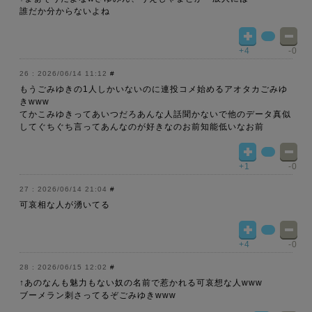
誰だか分からないよね
+4
-0
2026/06/14 11:12
#
もうごみゆきの1人しかいないのに連投コメ始めるアオタカごみゆ
きwww
てかこみゆきってあいつだろあんな人話聞かないで他のデータ真似
してぐちぐち言ってあんなのが好きなのお前知能低いなお前
+1
-0
2026/06/14 21:04
#
可哀相な人が湧いてる
+4
-0
2026/06/15 12:02
#
↑あのなんも魅力もない奴の名前で惹かれる可哀想な人www
ブーメラン刺さってるぞごみゆきwww