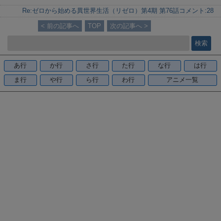
n
a
Re:ゼロから始める異世界生活（リゼロ）第4期 第76話
コメント:
28
e
c
< 前の記事へ
TOP
次の記事へ >
e
b
o
あ行
か行
さ行
た行
な行
は行
o
ま行
や行
ら行
わ行
アニメ一覧
k