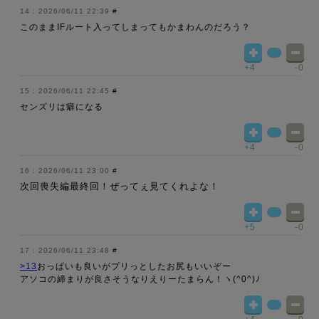
2026/06/11 22:39
#
このままIFルート入ってしまってもかまわんのだろう？
+4
-0
2026/06/11 22:45
#
センズリは癖になる
+4
-0
2026/06/11 23:00
#
次回喪失編最終回！ぜってぇ見てくれよな！
+5
-0
2026/06/11 23:48
#
>13
おっぱいも良いがプリっとしたお尻もいいぞー
アソコの締まりが良さそうなりえりーたまらん！ヽ(^0^)ﾉ