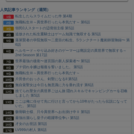
人気記事ランキング（週間）
転生したらスライムだった件 第4期
無職転生Ⅲ～異世界行ったら本気だす～ 第6話
領民0人スタートの辺境領主様 第5話
追放された転生重騎士はゲーム知識で無双する 第5話
落第賢者の学院無双〜二度目の転生、Sランクチート魔術師冒険録〜 第
6話
ヘルモード～やり込み好きのゲーマーは廃設定の異世界で無双する～
2nd Season 第17話
世界最強の後衛〜迷宮国の新人探索者〜 第5話
ブチ切れ令嬢は報復を誓いました。 第5話
無職転生Ⅲ～異世界行ったら本気だす～
片田舎のおっさん、剣聖になるII 第5話
無自覚聖女は今日も無意識に力を垂れ流す 第6話
捨てられ聖女の異世界ごはん旅 隠れスキルでキャンピングカーを召喚
しました 第5話
ここは俺に任せて先に行けと言ってから10年がたったら伝説になって
いた。 第5話
骸骨騎士様、只今異世界へお出掛け中Ⅱ 第5話
最強出涸らし皇子の暗躍帝位争い 第5話
才女のお世話 第5話
LV999の村人 第6話