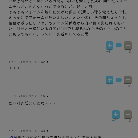
戸郷は阿部と一緒にいる時間を1秒でも減らすために崩れたフォー
ムをわざと直さなかった説あるけど、違うと思う
そもそもフォームを崩したのがわざとで(新しい球を覚えたらそれ
きっかけでフォームが狂いました、という体)、その間ちょっとお
給金が減ったりファンやチーム関係者から白い目で見られてもい
い、阿部と一緒にいる時間が1秒でも減るんならそのくらいのこと
はあってもいい、っていう判断をしてると思う
+4
-0
2026/06/11 02:42
#
？？？
+2
-0
2026/06/11 03:16
#
酷い引き延ばしだな・・・
+0
-0
2026/06/11 03:43
#
>3
記事のコピペは威力業務妨害罪あとは管理人次第