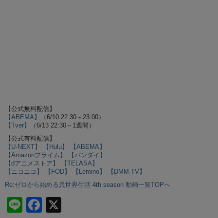
【公式無料配信】
【ABEMA】
（6/10 22:30～23:00）
【Tver】
（6/13 22:30～1週間）
【公式有料配信】
【U-NEXT】
【Hulu】
【ABEMA】
【Amazonプライム】
【バンダイ】
【dアニメストア】
【TELASA】
【ニコニコ】
【FOD】
【Lemino】
【DMM TV】
Re:ゼロから始める異世界生活 4th season 動画一覧TOPへ
Li
F
X