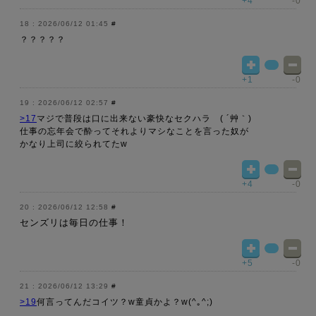
+4
-0
2026/06/12 01:45
#
？？？？？
+1
-0
2026/06/12 02:57
#
>17
マジで普段は口に出来ない豪快なセクハラ ( ´艸｀)
仕事の忘年会で酔ってそれよりマシなことを言った奴が
かなり上司に絞られてたw
+4
-0
2026/06/12 12:58
#
センズリは毎日の仕事！
+5
-0
2026/06/12 13:29
#
>19
何言ってんだコイツ？w童貞かよ？w(^｡^;)