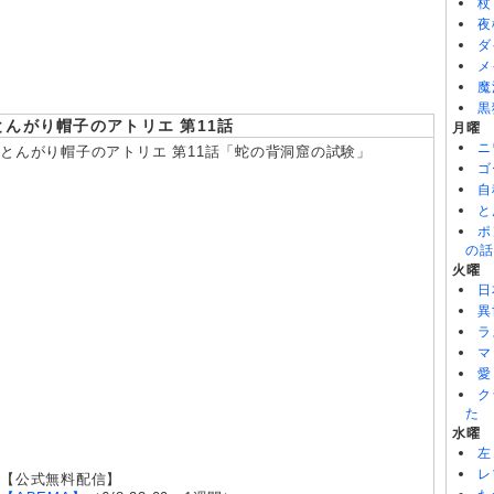
杖
8/06
バンドリ！ ゆめ∞みた 第8話
夜
8/06
令和のダラさん 第6話
ダ
8/06
ワールド イズ ダンシング 第6話
メ
魔
黒
とんがり帽子のアトリエ 第11話
月曜
ニ
とんがり帽子のアトリエ 第11話「蛇の背洞窟の試験」
ゴ
自
と
ポ
の話
火曜
日
異
ラ
マ
愛
ク
た
水曜
左
レ
【公式無料配信】