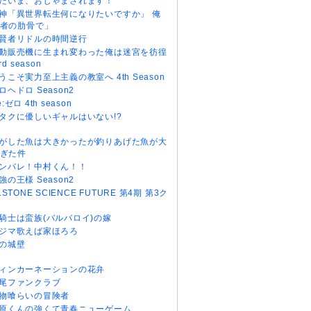
だいま、おじゃまされます！
神「異世界転生何になりたいですか」 俺
者の肋骨で」
賢者リドルの時間逆行
動販売機に生まれ変わった俺は迷宮を彷徨
rd season
うこそ実力至上主義の教室へ 4th Season
ロヘドロ Season2
e:ゼロ 4th season
タクに優しいギャルはいない!?
がした魚は大きかったが釣りあげた魚が大
ぎた件
ンバレ！中村くん！！
強の王様 Season2
r.STONE SCIENCE FUTURE 第4期 第3ク
騎士は蛮族(バルバロイ)の嫁
ジマ歌えば家ほろろ
の城壁
ィンカーネーションの花弁
尾ファンクラブ
物喰らいの冒険者
原くんの強くて青春ニューゲーム