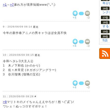
年が
>1
～
>7
暴れ方が境界知能www(^｡^;)
ンク
+4
-0
する
2026/06/09 06:14
匿名
今年の新作春アニメの男キャラほぼ全員不快
5話
+4
-0
2026/06/09 06:15
匿名
令和ヘタレ3大主人公
1 木ノ下和也 (かのかり)
2 佐々木常宏 (ネガポジアングラー)
3 谷川瑠璃 (瑠璃の宝石)
+4
-0
2026/06/09 09:28
#
>9
マリトキのメイちゃんええやろが！怒ヽ(ﾟДﾟ)ﾉ
ワレェ！ぬっコロすぞボケェ！