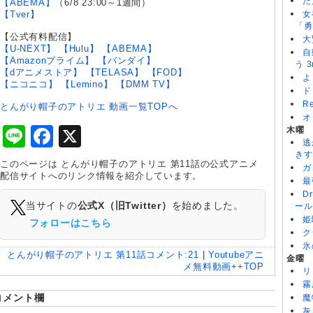
た
【ABEMA】
（6/8 23:00～1週間）
【Tver】
女
「勇
【公式有料配信】
大
【U-NEXT】
【Hulu】
【ABEMA】
自
【Amazonプライム】
【バンダイ】
う 3
【dアニメストア】
【TELASA】
【FOD】
よ
【ニコニコ】
【Lemino】
【DMM TV】
ド
R
とんがり帽子のアトリエ 動画一覧TOPへ
オ
Line
Facebook
X
木曜
逃
きす
このページは とんがり帽子のアトリエ 第11話の公式アニメ
ガ
配信サイトへのリンク情報を紹介しています。
最
D
当サイトの
公式X（旧Twitter）
を始めました。
ール
姫
フォローはこちら
ク
氷
とんがり帽子のアトリエ 第11話
コメント:
21
|
Youtubeアニ
金曜
メ無料動画++TOP
リ
霧
コメント欄
魔
灰