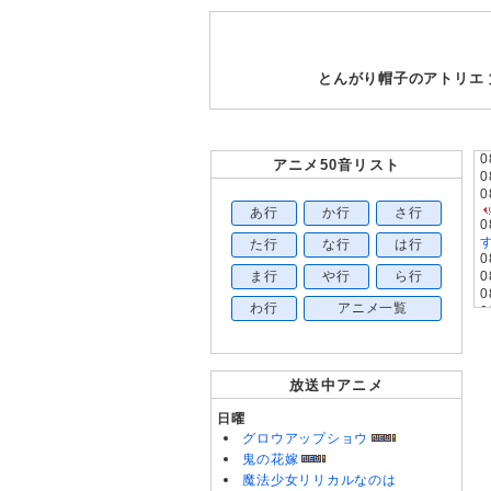
とんがり帽子のアトリエ
0
アニメ50音リスト
0
0
あ行
か行
さ行
0
す
た行
な行
は行
0
ま行
や行
ら行
0
0
わ行
アニメ一覧
0
0
0
0
0
放送中アニメ
0
0
日曜
0
グロウアップショウ
0
鬼の花嫁
魔法少女リリカルなのは
0