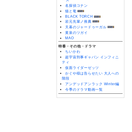
ーズ
名探偵コナン
猫と竜
BLACK TORCH
岩元先輩ノ推薦
天幕のジャードゥーガル
黄泉のツガイ
MAO
特番・その他・ドラマ
ちいかわ
超宇宙刑事ギャバン インフィニ
ティ
仮面ライダーゼッツ
かぐや様は告らせたい 大人への
階段
アンデッドアンラック Winter編
今季のドラマ動画一覧