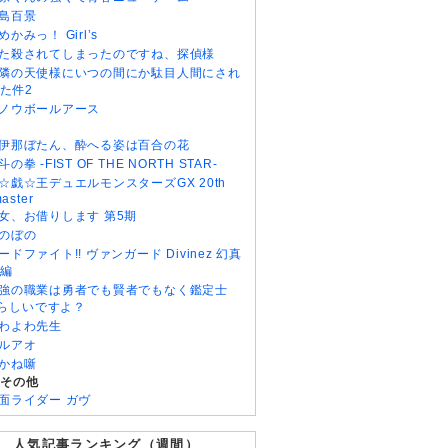
島百景
めかみっ！ Girl’s
た殺されてしまったのですね、探偵様
隣の天使様にいつの間にか駄目人間にされ
た件2
ノウボールアース
伊那ぼたん、酔へる姿は百合の花
斗の拳 -FIST OF THE NORTH STAR-
☆戯☆王デュエルモンスターズGX 20th
aster
女、お借りします 第5期
のぼの
ードファイト!! ヴァンガード Divinez 幻真
編
強の職業は勇者でも賢者でもなく鑑定士
)らしいですよ？
わよわ先生
ルアオ
かね噺
・その他
面ライダー ガヴ
人気記事ランキング（週間）