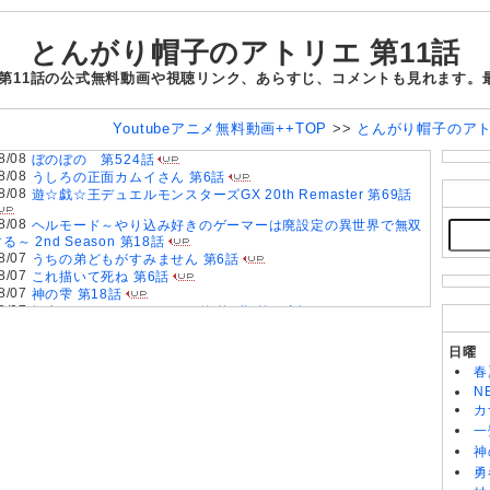
とんがり帽子のアトリエ 第11話
 第11話の公式無料動画や視聴リンク、あらすじ、コメントも見れます。
Youtubeアニメ無料動画++TOP
>>
とんがり帽子のア
8/08
ぼのぼの 第524話
8/08
うしろの正面カムイさん 第6話
8/08
遊☆戯☆王デュエルモンスターズGX 20th Remaster 第69話
8/08
ヘルモード～やり込み好きのゲーマーは廃設定の異世界で無双
る～ 2nd Season 第18話
8/07
うちの弟どもがすみません 第6話
8/07
これ描いて死ね 第6話
8/07
神の雫 第18話
8/07
転生したらスライムだった件 第4期 第89話
8/07
BEYBLADE X 第127話
8/07
ちいかわ 第367話
日曜
8/07
乙女怪獣キャラメリゼ 第6話
春
8/07
ヤニねこ 第6話
N
8/07
追放された転生重騎士はゲーム知識で無双する 第6話
カ
8/07
領民0人スタートの辺境領主様 第6話
一
8/06
スーパーの裏でヤニ吸うふたり 第5話
8/06
神
落第賢者の学院無双〜二度目の転生、Sランクチート魔術師冒
険録〜 第7話
勇
8/06
メビウス・ダスト 第5話