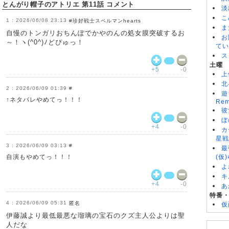
とんがり帽子のアトリエ 第11話 コメント
淡
こ
2026/06/08 23:13
#珍好戦士スペルマンhearts
ま
自慢のトンガリおちんぽでかやのんの処女膜突破するお
お
～！ヽ(^0^)ﾉどぴゅっ！
てい
ス
土曜
+5
-0
上
北
2026/06/09 01:39
#
遊
↑ネタバレやめてっ！！！
Rem
彼
ぼ
+4
-0
カ
星戦
2026/06/09 03:13
#
最
自演もやめてっ！！！
(仮
よ
キ
+4
-0
あ
特番
2026/06/09 05:31
匿名
仮
伊藤誠より最低最悪な瑠璃の宝石のクズ主人公よりは聖
人だな