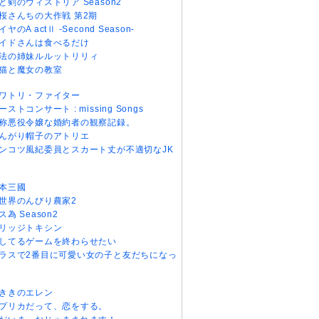
と剣のウィストリア Season2
桜さんちの大作戦 第2期
イヤのA actⅡ -Second Season-
イドさんは食べるだけ
法の姉妹ルルットリリィ
猫と魔女の教室
ワトリ・ファイター
ーストコンサート : missing Songs
称悪役令嬢な婚約者の観察記録。
んがり帽子のアトリエ
ンコツ風紀委員とスカート丈が不適切なJK
本三國
世界のんびり農家2
ス為 Season2
リッジトキシン
してるゲームを終わらせたい
ラスで2番目に可愛い女の子と友だちになっ
ききのエレン
プリカだって、恋をする。