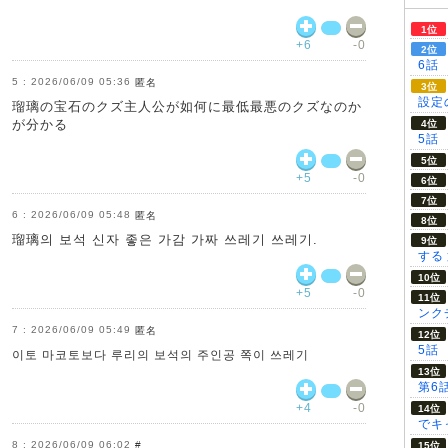
+6
-0
6話
2026/06/09 05:36
匿名
設定の
瑠璃の宝石のクズ主人公が如何に最低最悪のクズなのか
が分かる
5話
+5
-0
2026/06/09 05:48
匿名
瑠璃의 보석 신자 좋은 가감 가짜 쓰레기 쓰레기.
する
+5
-0
ンク
2026/06/09 05:49
匿名
5話
이토 마코토보다 루리의 보석의 주인공 쪽이 쓰레기
第6
+4
-0
でキ
2026/06/09 06:02
#