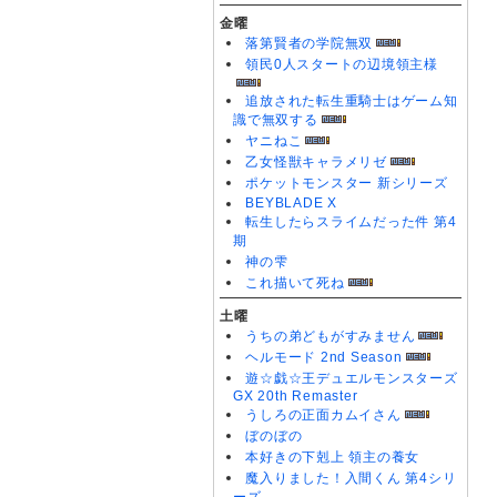
金曜
落第賢者の学院無双
領民0人スタートの辺境領主様
追放された転生重騎士はゲーム知
識で無双する
ヤニねこ
乙女怪獣キャラメリゼ
ポケットモンスター 新シリーズ
BEYBLADE X
転生したらスライムだった件 第4
期
神の雫
これ描いて死ね
土曜
うちの弟どもがすみません
ヘルモード 2nd Season
遊☆戯☆王デュエルモンスターズ
GX 20th Remaster
うしろの正面カムイさん
ぼのぼの
本好きの下剋上 領主の養女
魔入りました！入間くん 第4シリ