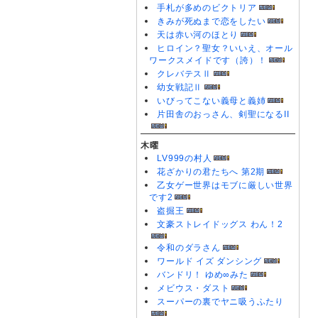
手札が多めのビクトリア
きみが死ぬまで恋をしたい
天は赤い河のほとり
ヒロイン？聖女？いいえ、オール
ワークスメイドです（誇）！
クレバテスⅡ
幼女戦記Ⅱ
いびってこない義母と義姉
片田舎のおっさん、剣聖になるII
木曜
LV999の村人
花ざかりの君たちへ 第2期
乙女ゲー世界はモブに厳しい世界
です2
盗掘王
文豪ストレイドッグス わん！2
令和のダラさん
ワールド イズ ダンシング
バンドリ！ ゆめ∞みた
メビウス・ダスト
スーパーの裏でヤニ吸うふたり