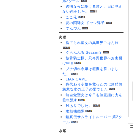
第2クール
透明な夜に駆ける君と、目に見え
ない恋をした。
ここ俺
炎の闘球女 ドッジ弾子
てんびん
火曜
捨てられ聖女の異世界ごはん旅
ぐらんぶる Season3
骸骨騎士様、只今異世界へお出掛
け中Ⅱ
ブチ切れ令嬢は報復を誓いまし
た。
LIAR GAME
身代わり令嬢を救ったのは冷酷無
慈悲な氷の王子の愛でした
無自覚聖女は今日も無意識に力を
垂れ流す
対ありでした。
攻殻機動隊
鎧真伝サムライトルーパー 第2ク
ール
水曜