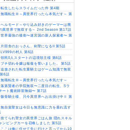
転生したらスライムだった件 第4期
無職転生Ⅲ～異世界行ったら本気だす～ 第
ヘルモード～やり込み好きのゲーマーは廃
異世界で無双する～ 2nd Season 第17話
世界最強の後衛〜迷宮国の新人探索者〜 第
片田舎のおっさん、剣聖になるII 第5話
LV999の村人 第6話
領民0人スタートの辺境領主様 第6話
ブチ切れ令嬢は報復を誓いました。 第5話
追放された転生重騎士はゲーム知識で無双
 第6話
無職転生Ⅲ～異世界行ったら本気だす～
落第賢者の学院無双〜二度目の転生、Sラ
チート魔術師冒険録〜 第7話
骸骨騎士様、只今異世界へお出掛け中Ⅱ 第
無自覚聖女は今日も無意識に力を垂れ流す
話
捨てられ聖女の異世界ごはん旅 隠れスキル
ャンピングカーを召喚しました 第5話
ここは俺に任せて先に行けと言ってから10