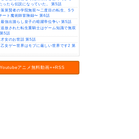
たったら伝説になっていた。 第5話
落第賢者の学院無双〜二度目の転生、Sラ
チート魔術師冒険録〜 第6話
最強出涸らし皇子の暗躍帝位争い 第5話
追放された転生重騎士はゲーム知識で無双
 第5話
才女のお世話 第5話
乙女ゲー世界はモブに厳しい世界です2 第
Youtubeアニメ無料動画++RSS