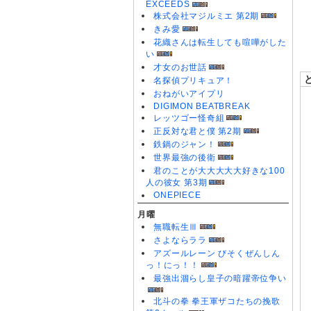
EXCEEDS
0
株式会社マジルミエ 第2期
0
きみ愛
0
花織さんは転生しても喧嘩がした
い
才女のお世話
名探偵プリキュア！
おねがいアイプリ
DIGIMON BEATBREAK
レッツゴー怪奇組
正反対な君と僕 第2期
鉄鍋のジャン！
世界最強の後衛
君のことが大大大大大好きな100
人の彼女 第3期
ONEPIECE
月曜
無職転生Ⅲ
さよならララ
アズールレーン びそくぜんしん
っ！にっ！！
最強出涸らし皇子の暗躍帝位争い
北斗の拳 拳王軍ザコたちの挽歌