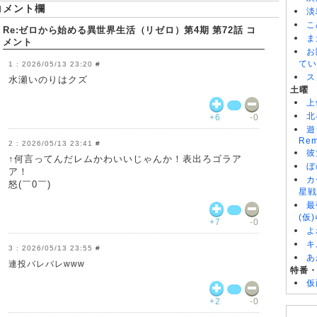
コメント欄
淡
こ
Re:ゼロから始める異世界生活（リゼロ）第4期 第72話 コ
ま
メント
お
てい
2026/05/13 23:20
#
ス
水瀬いのりはクズ
土曜
上
北
+6
-0
遊
Rem
2026/05/13 23:41
#
彼
↑何言ってんだレムかわいいじゃんか！表出ろゴラア
ぼ
ア！
カ
怒(￣0￣)
星戦
最
(仮
+7
-0
よ
キ
2026/05/13 23:55
#
あ
連投バレバレwww
特番
仮
+2
-0