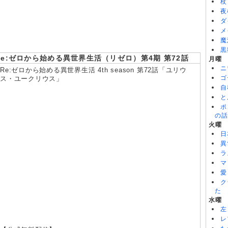
杖
る～ 2nd Season 第18話
夜
8/07
うちの弟どもがすみません 第6話
ダ
8/07
これ描いて死ね 第6話
8/07
神の雫 第18話
メ
魔
黒
Re:ゼロから始める異世界生活（リゼロ）第4期 第72話
月曜
ニ
Re:ゼロから始める異世界生活 4th season 第72話「ユリウ
ゴ
ス・ユークリウス」
自
と
ポ
の話
火曜
日
異
ラ
マ
愛
ク
た
水曜
左
レ