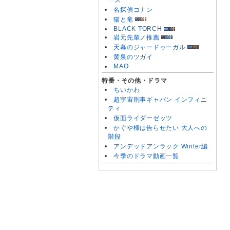
ーズ
名探偵コナン
猫と竜
BLACK TORCH
岩元先輩ノ推薦
天幕のジャードゥーガル
黄泉のツガイ
MAO
特番・その他・ドラマ
ちいかわ
超宇宙刑事ギャバン インフィニ
ティ
仮面ライダーゼッツ
かぐや様は告らせたい 大人への
階段
アンデッドアンラック Winter編
今季のドラマ動画一覧