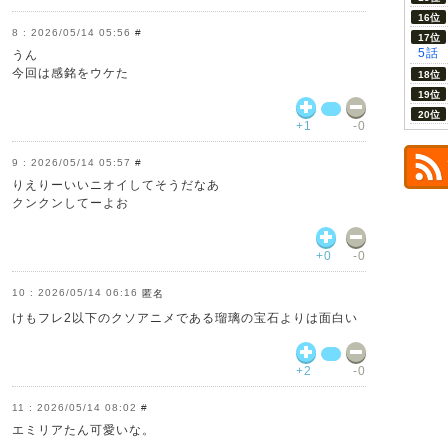
2026/05/14 05:56
#
5話
うん
今回は感銘をウケた
+1
-0
2026/05/14 05:57
#
りえりーいいニオイしてそうだなあ
クンクンしてーよお
+0
-0
2026/05/14 06:16
匿名
けもフレ2以下のクソアニメである瑠璃の宝石よりは面白い
+2
-0
2026/05/14 08:02
#
エミリアたん可愛いな。