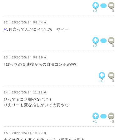
+3
-0
2026/05/14 08:44
#
>5
何言ってんだコイツはw やべー
+2
-0
2026/05/14 09:29
#
↑ぼっちの５連投からの自演コンボwww
+0
-0
2026/05/14 11:22
#
ひっでぇコメ欄やな(^｡^;)
りえりーも変な推しがいて大変やな
+1
-0
2026/05/14 16:27
#
大谷は良くも悪くも使いにくい選手だと思う