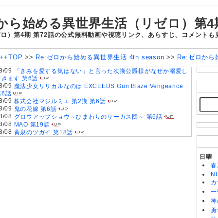
ロから始める異世界生活（リゼロ）第4期
ゼロ）第4期 第72話の公式無料動画や視聴リンク、あらすじ、コメント
++TOP
>>
Re:ゼロから始める異世界生活 4th season
>>
Re:ゼロか
8/09
「きみを愛する気はない」と言った次期公爵様がなぜか溺愛し
てきます 第6話
8/09
魔法少女リリカルなのは EXCEEDS Gun Blaze Vengeance
第6話
8/09
株式会社マジルミエ 第2期 第6話
8/09
鬼の花嫁 第6話
8/08
グロウアップショウ～ひまわりのサーカス団～ 第6話
8/08
MAO 第19話
8/08
黄泉のツガイ 第18話
8/08
天幕のジャードゥーガル 第7話
8/08
BLEACH 千年血戦篇-禍進譚- 第43話
8/08
岩元先輩ノ推薦 第6話
日曜
8/08
BLACK TORCH 第6話
春
8/08
猫と竜 第7話
N
8/08
本好きの下剋上 領主の養女(第4期) 第17話
カ
8/08
ぼのぼの 第524話
一
8/08
うしろの正面カムイさん 第6話
神
8/08
遊☆戯☆王デュエルモンスターズGX 20th Remaster 第69話
勇
8/08
ヘルモード～やり込み好きのゲーマーは廃設定の異世界で無双