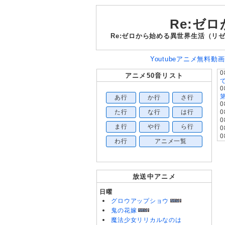
Re:ゼ
Re:ゼロから始める異世界生活（リ
Youtubeアニメ無料動画
0
アニメ50音リスト
0
あ行
か行
さ行
0
た行
な行
は行
0
0
ま行
や行
ら行
0
0
わ行
アニメ一覧
0
0
0
0
放送中アニメ
0
0
日曜
0
グロウアップショウ
0
0
鬼の花嫁
魔法少女リリカルなのは
0