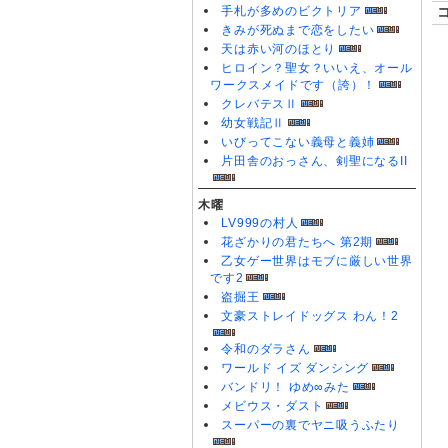
手札が多めのビクトリア
きみが死ぬまで恋をしたい
天は赤い河のほとり
ヒロイン？聖女？いいえ、オール
ワークスメイドです（誇）！
クレバテスⅡ
幼女戦記Ⅱ
いびってこない義母と義姉
片田舎のおっさん、剣聖になるII
木曜
LV999の村人
花ざかりの君たちへ 第2期
乙女ゲー世界はモブに厳しい世界
です2
盗掘王
文豪ストレイドッグス わん！2
令和のダラさん
ワールド イズ ダンシング
バンドリ！ ゆめ∞みた
メビウス・ダスト
スーパーの裏でヤニ吸うふたり