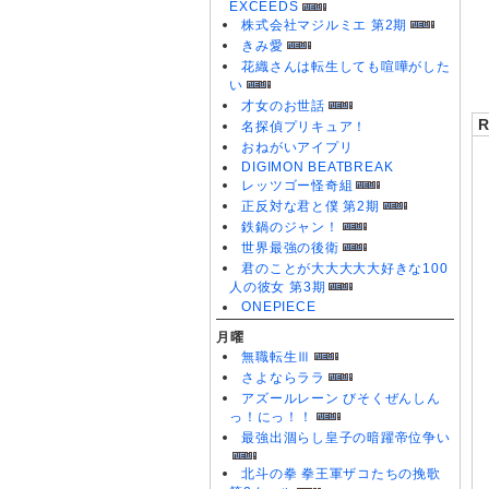
EXCEEDS
す
株式会社マジルミエ 第2期
0
きみ愛
0
0
花織さんは転生しても喧嘩がした
い
才女のお世話
名探偵プリキュア！
おねがいアイプリ
DIGIMON BEATBREAK
レッツゴー怪奇組
正反対な君と僕 第2期
鉄鍋のジャン！
世界最強の後衛
君のことが大大大大大好きな100
人の彼女 第3期
ONEPIECE
月曜
無職転生Ⅲ
さよならララ
アズールレーン びそくぜんしん
っ！にっ！！
最強出涸らし皇子の暗躍帝位争い
北斗の拳 拳王軍ザコたちの挽歌