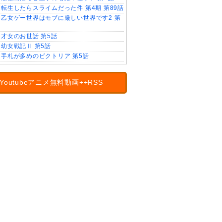
転生したらスライムだった件 第4期 第89話
乙女ゲー世界はモブに厳しい世界です2 第
才女のお世話 第5話
幼女戦記Ⅱ 第5話
手札が多めのビクトリア 第5話
Youtubeアニメ無料動画++RSS