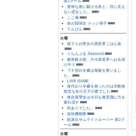
第2クール
透明な夜に駆ける君と、目に見え
ない恋をした。
ここ俺
炎の闘球女 ドッジ弾子
てんびん
火曜
捨てられ聖女の異世界ごはん旅
ぐらんぶる Season3
骸骨騎士様、只今異世界へお出掛
け中Ⅱ
ブチ切れ令嬢は報復を誓いまし
た。
LIAR GAME
身代わり令嬢を救ったのは冷酷無
慈悲な氷の王子の愛でした
無自覚聖女は今日も無意識に力を
垂れ流す
対ありでした。
攻殻機動隊
鎧真伝サムライトルーパー 第2ク
ール
水曜