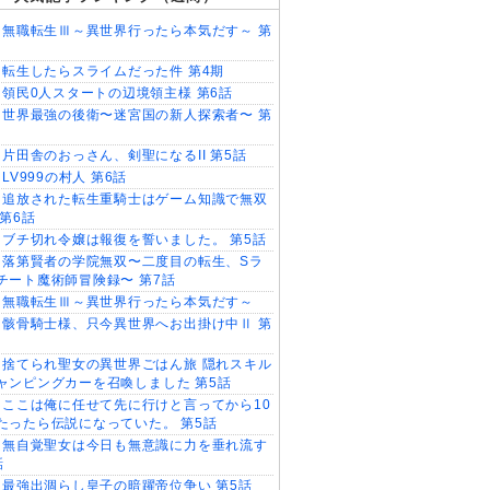
無職転生Ⅲ～異世界行ったら本気だす～ 第
転生したらスライムだった件 第4期
領民0人スタートの辺境領主様 第6話
世界最強の後衛〜迷宮国の新人探索者〜 第
片田舎のおっさん、剣聖になるII 第5話
LV999の村人 第6話
追放された転生重騎士はゲーム知識で無双
 第6話
ブチ切れ令嬢は報復を誓いました。 第5話
落第賢者の学院無双〜二度目の転生、Sラ
チート魔術師冒険録〜 第7話
無職転生Ⅲ～異世界行ったら本気だす～
骸骨騎士様、只今異世界へお出掛け中Ⅱ 第
捨てられ聖女の異世界ごはん旅 隠れスキル
ャンピングカーを召喚しました 第5話
ここは俺に任せて先に行けと言ってから10
たったら伝説になっていた。 第5話
無自覚聖女は今日も無意識に力を垂れ流す
話
最強出涸らし皇子の暗躍帝位争い 第5話