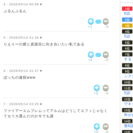
2026/05/14 00:08
#
ぷるんぷるん
6話
+1
-0
5話
2026/05/14 01:34
#
りえりーの膣と真面目に向き合いたい私である
する
+4
-0
2026/05/14 01:37
#
ンク
ぼっちの連投www
5話
+0
-0
でキ
2026/05/14 03:25
#
ファイアーエムブレムってアルムはどうしてエフィじゃなく
年が
てセリカ選んだのか今でも謎
第6
+0
-0