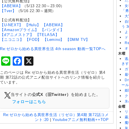
た
【公式無料配信】
【ABEMA】
（5/13 22:30～23:00）
女
【Tver】
（5/16 22:30～週間）
「勇
大
【公式有料配信】
自
【U-NEXT】
【Hulu】
【ABEMA】
う 3
【Amazonプライム】
【バンダイ】
よ
【dアニメストア】
【TELASA】
ド
【ニコニコ】
【FOD】
【Lemino】
【DMM TV】
R
オ
Re:ゼロから始める異世界生活 4th season 動画一覧TOPへ
木曜
Line
Facebook
X
逃
きす
ガ
このページは Re:ゼロから始める異世界生活（リゼロ）第4
最
期 第72話の公式アニメ配信サイトへのリンク情報を紹介し
D
ています。
ール
姫
当サイトの
公式X（旧Twitter）
を始めました。
ク
フォローはこちら
氷
金曜
リ
Re:ゼロから始める異世界生活（リゼロ）第4期 第72話
コメ
霧
ント:
20
|
Youtubeアニメ無料動画++TOP
魔
灰