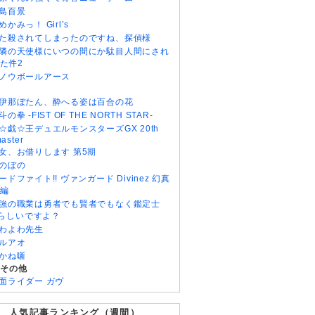
島百景
めかみっ！ Girl’s
た殺されてしまったのですね、探偵様
隣の天使様にいつの間にか駄目人間にされ
た件2
ノウボールアース
伊那ぼたん、酔へる姿は百合の花
斗の拳 -FIST OF THE NORTH STAR-
☆戯☆王デュエルモンスターズGX 20th
aster
女、お借りします 第5期
のぼの
ードファイト!! ヴァンガード Divinez 幻真
編
強の職業は勇者でも賢者でもなく鑑定士
)らしいですよ？
わよわ先生
ルアオ
かね噺
・その他
面ライダー ガヴ
人気記事ランキング（週間）