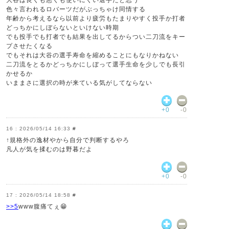
色々言われるロバーツだがぶっちゃけ同情する
年齢から考えるなら以前より疲労もたまりやすく投手か打者
どっちかにしぼらないといけない時期
でも投手でも打者でも結果を出してるからつい二刀流をキー
プさせたくなる
でもそれは大谷の選手寿命を縮めることにもなりかねない
二刀流をとるかどっちかにしぼって選手生命を少しでも長引
かせるか
いままさに選択の時が来ている気がしてならない
+0
-0
2026/05/14 16:33
#
↑規格外の逸材やから自分で判断するやろ
凡人が気を揉むのは野暮だよ
+0
-0
2026/05/14 18:58
#
>>5
www腹痛てぇ😁