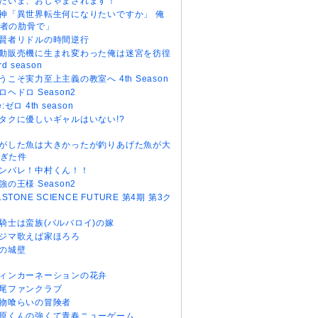
だいま、おじゃまされます！
神「異世界転生何になりたいですか」 俺
者の肋骨で」
賢者リドルの時間逆行
動販売機に生まれ変わった俺は迷宮を彷徨
rd season
うこそ実力至上主義の教室へ 4th Season
ロヘドロ Season2
e:ゼロ 4th season
タクに優しいギャルはいない!?
がした魚は大きかったが釣りあげた魚が大
ぎた件
ンバレ！中村くん！！
強の王様 Season2
r.STONE SCIENCE FUTURE 第4期 第3ク
騎士は蛮族(バルバロイ)の嫁
ジマ歌えば家ほろろ
の城壁
ィンカーネーションの花弁
尾ファンクラブ
物喰らいの冒険者
原くんの強くて青春ニューゲーム