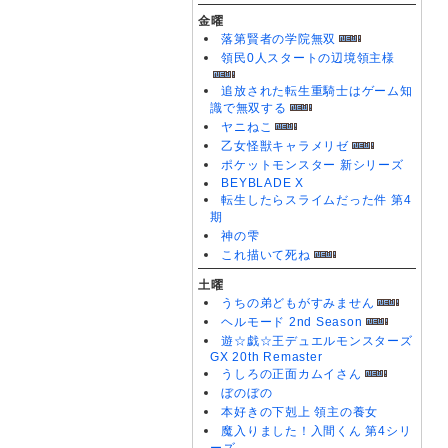
金曜
落第賢者の学院無双
領民0人スタートの辺境領主様
追放された転生重騎士はゲーム知
識で無双する
ヤニねこ
乙女怪獣キャラメリゼ
ポケットモンスター 新シリーズ
BEYBLADE X
転生したらスライムだった件 第4
期
神の雫
これ描いて死ね
土曜
うちの弟どもがすみません
ヘルモード 2nd Season
遊☆戯☆王デュエルモンスターズ
GX 20th Remaster
うしろの正面カムイさん
ぼのぼの
本好きの下剋上 領主の養女
魔入りました！入間くん 第4シリ