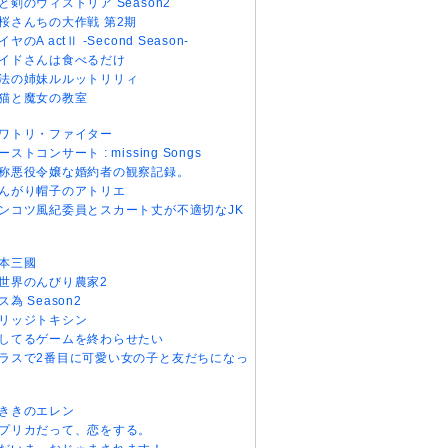
と剣のウィストリア Season2
桜さんちの大作戦 第2期
イヤのA actⅡ -Second Season-
イドさんは食べるだけ
法の姉妹ルルットリリィ
猫と魔女の教室
ワトリ・ファイター
ーストコンサート : missing Songs
称悪役令嬢な婚約者の観察記録。
んがり帽子のアトリエ
ンコツ風紀委員とスカート丈が不適切なJK
本三國
世界のんびり農家2
ス為 Season2
リッジトキシン
してるゲームを終わらせたい
ラスで2番目に可愛い女の子と友だちになっ
ききのエレン
プリカだって、恋をする。