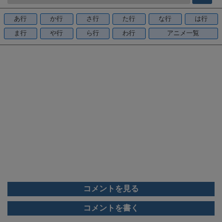
b
o
あ行
か行
さ行
た行
な行
は行
o
ま行
や行
ら行
わ行
アニメ一覧
k
コメントを見る
コメントを書く