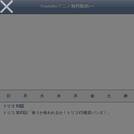
Youtubeアニメ無料動画++
日
月
火
水
木
金
土
終
トリコ 93話
トリコ 第93話「食うか食われるか！トリコVS般若パンダ！」