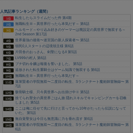
人気記事ランキング（週間）
転生したらスライムだった件 第4期
無職転生Ⅲ～異世界行ったら本気だす～ 第6話
ヘルモード～やり込み好きのゲーマーは廃設定の異世界で無双する～
2nd Season 第17話
世界最強の後衛〜迷宮国の新人探索者〜 第5話
領民0人スタートの辺境領主様 第6話
片田舎のおっさん、剣聖になるII 第5話
LV999の村人 第6話
ブチ切れ令嬢は報復を誓いました。 第5話
追放された転生重騎士はゲーム知識で無双する 第6話
無職転生Ⅲ～異世界行ったら本気だす～
落第賢者の学院無双〜二度目の転生、Sランクチート魔術師冒険録〜 第
7話
骸骨騎士様、只今異世界へお出掛け中Ⅱ 第5話
捨てられ聖女の異世界ごはん旅 隠れスキルでキャンピングカーを召喚
しました 第5話
ここは俺に任せて先に行けと言ってから10年がたったら伝説になって
いた。 第5話
無自覚聖女は今日も無意識に力を垂れ流す 第6話
落第賢者の学院無双〜二度目の転生、Sランクチート魔術師冒険録〜 第
6話