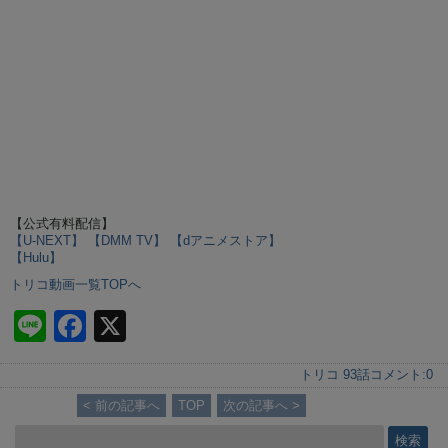
【公式有料配信】
【U-NEXT】
【DMM TV】
【dアニメストア】
【Hulu】
トリコ動画一覧TOPへ
Li
F
X
n
a
トリコ 93話
コメント:
0
e
c
< 前の記事へ
TOP
次の記事へ >
e