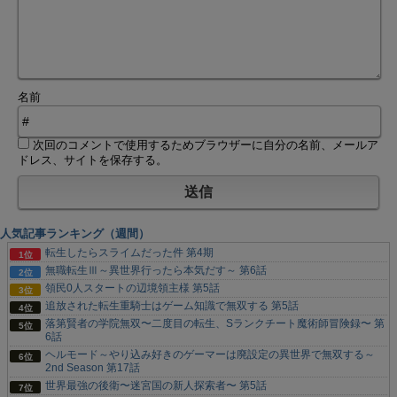
名前
次回のコメントで使用するためブラウザーに自分の名前、メールア
ドレス、サイトを保存する。
人気記事ランキング（週間）
転生したらスライムだった件 第4期
無職転生Ⅲ～異世界行ったら本気だす～ 第6話
領民0人スタートの辺境領主様 第5話
追放された転生重騎士はゲーム知識で無双する 第5話
落第賢者の学院無双〜二度目の転生、Sランクチート魔術師冒険録〜 第
6話
ヘルモード～やり込み好きのゲーマーは廃設定の異世界で無双する～
2nd Season 第17話
世界最強の後衛〜迷宮国の新人探索者〜 第5話