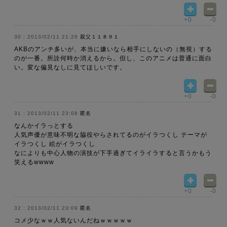
+0
-0
2013/02/11 21:26
親父１１８９１
AKBのアンチ多いが、本当に嫌いなら相手にしないの（無視）する
のが一番。所詮何時か消えるから。但し、このアニメは普通に面白
い。変な偏見なしに見てほしいです。
+0
-0
2013/02/11 23:08
匿名
なんかイラっとする
人気声優が意味不明な脇役やらされてるのがイラつくし テーマが
イラつくし 絵がイラつくし
なによりも中心人物の演技が下手過ぎてイライラすると言うかもう
笑えるwwww
+0
-0
2013/02/11 23:09
匿名
コメ少なｗｗ人気ないんだねｗｗｗｗｗ