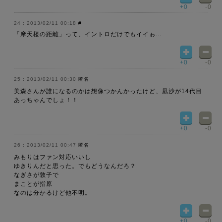
+0
-0
2013/02/11 00:18
#
「摩天楼の距離」って、イントロだけでもイイゎ…
+0
-0
2013/02/11 00:30
匿名
美森さんが誰になるのかは想像つかんかったけど、凪沙が14代目
あっちゃんでしょ！！
+0
-0
2013/02/11 00:47
匿名
みもりはファン対応いいし
ゆきりんだと思った。でもどうなんだろ？
なぎさが敦子で
まことが指原
なのは分かるけど他不明。
+0
-0