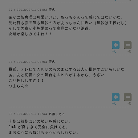
2013/02/11 01:02
匿名
確かに智恵理は可愛いけど、あっちゃんって感じではないかな。
見た目も雰囲気も凪沙の方があっちゃんに近い（凪沙は主役だし）
そして美森が小嶋陽菜って意見にかなり納得。
次週が楽しみですね！！
+0
-0
2013/02/11 08:54
匿名
最近、テレビでＡＫＢのものまねする芸人が批判すごいらしいな
ぁ。あと初音ミクの舞台をＡＫＢがするから、うざい
ごり押ししすぎ！！
つまらん☆
+0
-0
2013/02/11 18:44
名無しさん
今期は前期ほどの勢いを感じない。
JoJoが良すぎて完全に負けてる。
まおゆうにも負けちゃうかもしれない。