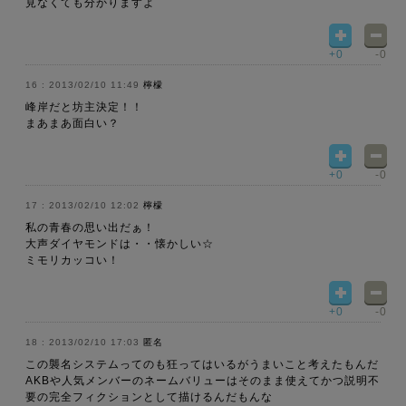
見なくても分かりますよ
+0
-0
2013/02/10 11:49
檸檬
峰岸だと坊主決定！！
まあまあ面白い？
+0
-0
2013/02/10 12:02
檸檬
私の青春の思い出だぁ！
大声ダイヤモンドは・・懐かしい☆
ミモリカッコい！
+0
-0
2013/02/10 17:03
匿名
この襲名システムってのも狂ってはいるがうまいこと考えたもんだ
AKBや人気メンバーのネームバリューはそのまま使えてかつ説明不
要の完全フィクションとして描けるんだもんな