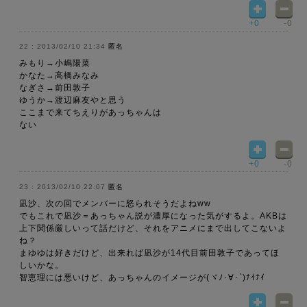
+0
-0
2013/02/10 21:34
匿名
みもり→小嶋陽菜
かなた→高橋みなみ
なぎさ→前田敦子
ゆうか→渡辺麻友やと思う
ここまで来てちえりがあっちゃんは
ない
+0
-0
2013/02/10 22:07
匿名
凪沙、次の回でメンバーに怒られそうだよねww
でもこれで凪沙＝あっちゃん説が濃厚になった気がするよ。AKBは
上下関係厳しいって話だけど、それをアニメにまで出してこないよ
ね？
まゆゆは好きだけど、出来れば凪沙が14代目前田敦子であってほ
しいかな。
智恵理には悪いけど、あっちゃんのイメージが(ヾﾉ･∀･`)ﾅｲﾅｲ