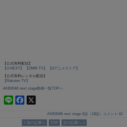
【公式有料配信】
【U-NEXT】
【DMM TV】
【dアニメストア】
【公式有料レンタル配信】
【Rakuten TV】
AKB0048 next stage動画一覧TOPへ
Li
F
X
n
a
AKB0048 next stage 6話（19話）
コメント:
42
e
c
< 前の記事へ
TOP
次の記事へ >