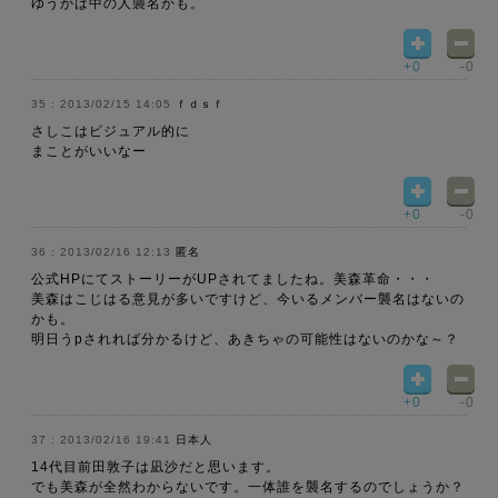
ゆうかは中の人襲名かも。
+0
-0
2013/02/15 14:05
ｆｄｓｆ
さしこはビジュアル的に
まことがいいなー
+0
-0
2013/02/16 12:13
匿名
公式HPにてストーリーがUPされてましたね。美森革命・・・
美森はこじはる意見が多いですけど、今いるメンバー襲名はないの
かも。
明日うpされれば分かるけど、あきちゃの可能性はないのかな～？
+0
-0
2013/02/16 19:41
日本人
14代目前田敦子は凪沙だと思います。
でも美森が全然わからないです。一体誰を襲名するのでしょうか？