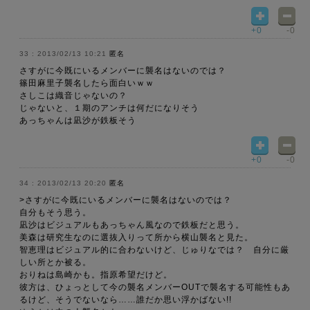
+0
-0
2013/02/13 10:21
匿名
さすがに今既にいるメンバーに襲名はないのでは？
篠田麻里子襲名したら面白いｗｗ
さしこは織音じゃないの？
じゃないと、１期のアンチは何だになりそう
あっちゃんは凪沙が鉄板そう
+0
-0
2013/02/13 20:20
匿名
>さすがに今既にいるメンバーに襲名はないのでは？
自分もそう思う。
凪沙はビジュアルもあっちゃん風なので鉄板だと思う。
美森は研究生なのに選抜入りって所から横山襲名と見た。
智恵理はビジュアル的に合わないけど、じゅりなでは？ 自分に厳
しい所とか被る。
おりねは島崎かも。指原希望だけど。
彼方は、ひょっとして今の襲名メンバーOUTで襲名する可能性もあ
るけど、そうでないなら……誰だか思い浮かばない!!