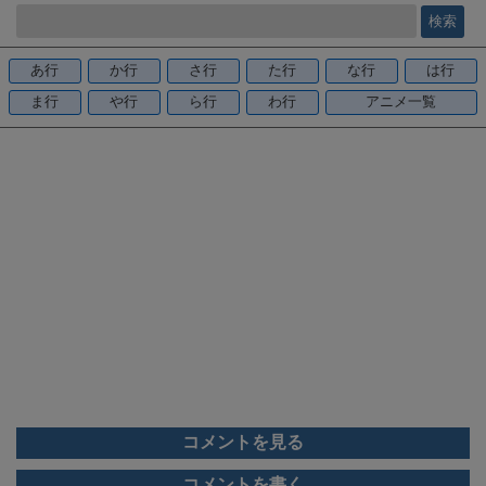
e
b
o
あ行
か行
さ行
た行
な行
は行
o
ま行
や行
ら行
わ行
アニメ一覧
k
コメントを見る
コメントを書く