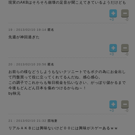
現実のAKBはそろそろ崩壊の足音が聞こえてきているようだけども
+0
-0
2013/02/10 19:14
匿名
先週が神回過ぎた
+0
-0
2013/02/10 20:56
匿名
お前らの様などうしようもないクソニートでもボクの為にお金出し
て円盤買って役に立ってくれてるんだね、感心感心。
この調子でこれからも毎日税金を払いなさい、がっぽり儲かるまで
今後もどんどん日本を傷めつけるからね～！
by秋元
+0
-0
2013/02/10 21:32
団地妻
リアルＡＫＢには興味ないけど００には興味がスゲーあるｗｗ