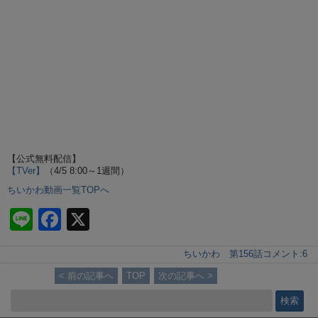
【公式無料配信】
【TVer】
（4/5 8:00～1週間）
ちいかわ動画一覧TOPへ
Li
F
X
n
a
ちいかわ 第156話
コメント:
6
e
c
< 前の記事へ
TOP
次の記事へ >
e
b