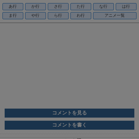
o
あ行
か行
さ行
た行
な行
は行
o
ま行
や行
ら行
わ行
アニメ一覧
k
コメントを見る
コメントを書く