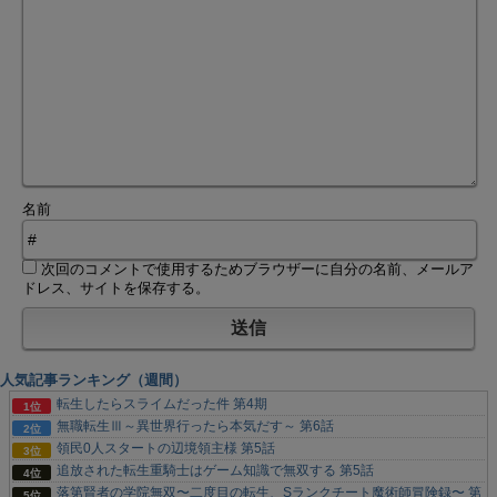
名前
次回のコメントで使用するためブラウザーに自分の名前、メールア
ドレス、サイトを保存する。
人気記事ランキング（週間）
転生したらスライムだった件 第4期
無職転生Ⅲ～異世界行ったら本気だす～ 第6話
領民0人スタートの辺境領主様 第5話
追放された転生重騎士はゲーム知識で無双する 第5話
落第賢者の学院無双〜二度目の転生、Sランクチート魔術師冒険録〜 第