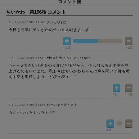
コメント欄
ちいかわ 第156話 コメント
2024/04/05 12:00
チンカワ剥き
今日も元気にチンかわのチンカス剥きま～す!
+23
-23
2024/04/05 16:32
#珍光戦士スペルマンhearts
うへへw大きい仕事をやり遂げた後だから、今は何も考えず空を見
上げるのもいいよね。私も今はちいかわちゃんの声を聞いて何も考
えず空を射精しよう。どぴゅぴゅ！！
+0
-0
2024/04/05 18:26
だーいそーげんさま
ちいかわっちゃっちゃ〰︎?
+0
-1