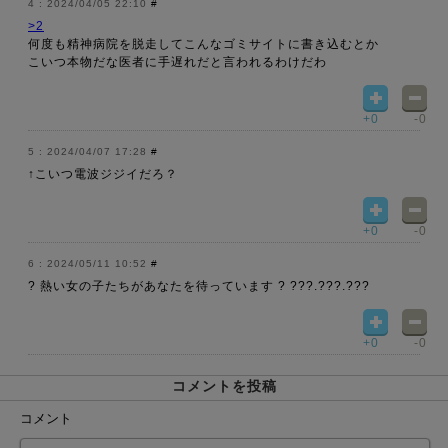
2024/04/05 22:10
#
>2
何度も精神病院を脱走してこんなゴミサイトに書き込むとか
こいつ本物だな医者に手遅れだと言われるわけだわ
+0
-0
2024/04/07 17:28
#
↑こいつ電波ジジイだろ？
+0
-0
2024/05/11 10:52
#
?️ 熱い女の子たちがあなたを待っています ? ???.???.???
+0
-0
コメントを投稿
コメント